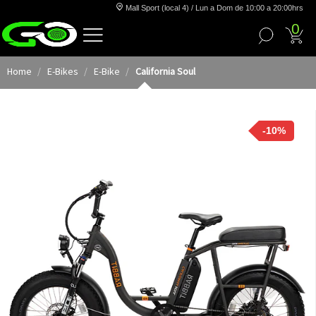
Mall Sport (local 4) / Lun a Dom de 10:00 a 20:00hrs
0
Home
E-Bikes
E-Bike
California Soul
-10%