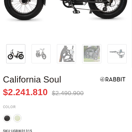
California Soul
$2.241.810
$2.490.900
COLOR
SKU:UGBIK01315