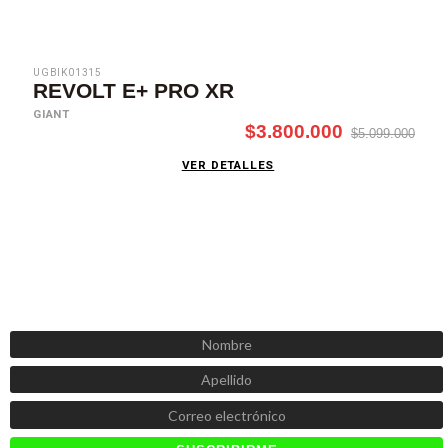
UGBIK01315
REVOLT E+ PRO XR
GIANT
$3.800.000
$5.099.000
VER DETALLES
SUSCRÍBETE AHORA
Recibe las mejores promociones, descuentos y novedades