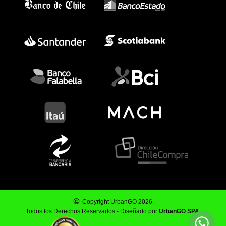
Copyright UrbanGO 2026.
Todos los Derechos Reservados - Diseñado por
UrbanGO SPA
.