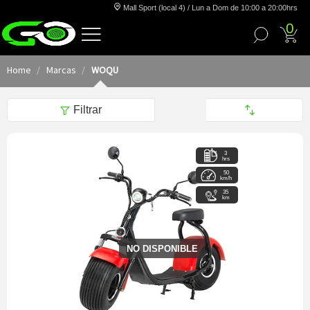
Mall Sport (local 4) / Lun a Dom de 10:00 a 20:00hrs
0
Home
Marcas
WOQU
Filtrar
3
hrs
50
km/h
35
km
NO DISPONIBLE