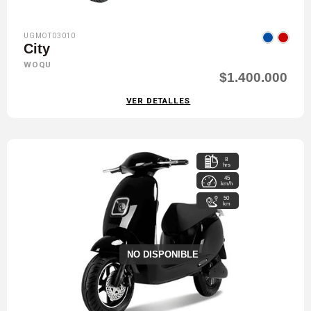
UGMOT03010
City
WOQU
$1.400.000
VER DETALLES
8
hrs
45
km/h
50
km
NO DISPONIBLE