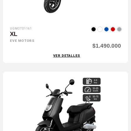
UGMOT01161
XL
EVE MOTORS
$1.490.000
VER DETALLES
4-6
hrs
50-65
km/h
50-70
km