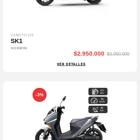
UGMOT01235
SK1
HORWIN
$2.950.000
$3.050.000
VER DETALLES
4.5
hrs
-3%
90
km/h
80
km