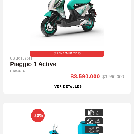
💥​ LANZAMIENTO 💥​
UGMOT02041
Piaggio 1 Active
PIAGGIO
$3.590.000
$3.990.000
VER DETALLES
5
hrs
-20%
85
km/h
150
km