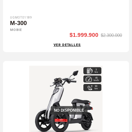
UGMOT01189
M-300
MOBIE
$1.999.900
$2.300.000
VER DETALLES
3
hrs
45
km/h
90
km
NO DISPONIBLE