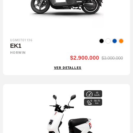
UGMOT01136
EK1
HORWIN
$2.900.000
$3.000.000
VER DETALLES
45
km/h
50-70
km