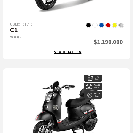
UGMOT01010
C1
WOQU
$1.190.000
VER DETALLES
4-6
hrs
50-65
km/h
50-70
km