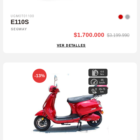
UGMOT01100
E110S
SEGWAY
$1.700.000
$3.199.990
VER DETALLES
4-6
hrs
-13%
65
km/h
65-75
km