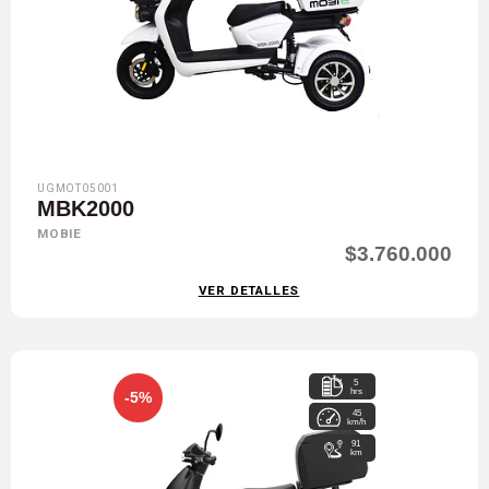
UGMOT05001
MBK2000
MOBIE
$3.760.000
VER DETALLES
5
hrs
-5%
45
km/h
91
km