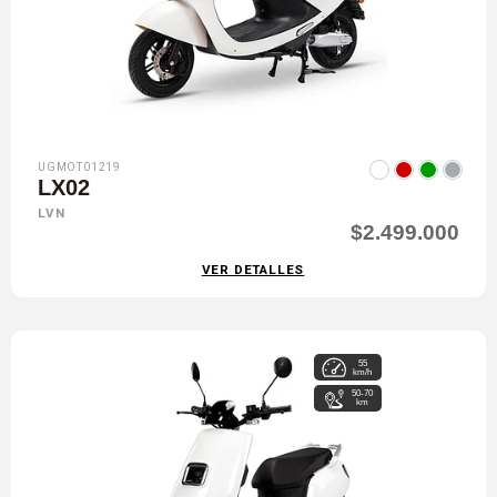
UGMOT01219
LX02
LVN
$2.499.000
VER DETALLES
55
km/h
50-70
km