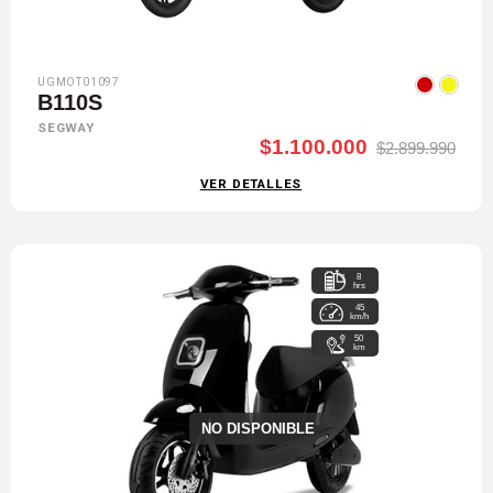
UGMOT01097
B110S
SEGWAY
$1.100.000
$2.899.990
VER DETALLES
8
hrs
45
km/h
50
km
NO DISPONIBLE