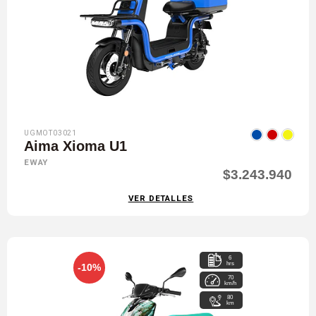
UGMOT03021
Aima Xioma U1
EWAY
$3.243.940
VER DETALLES
6
hrs
-10%
70
km/h
80
km