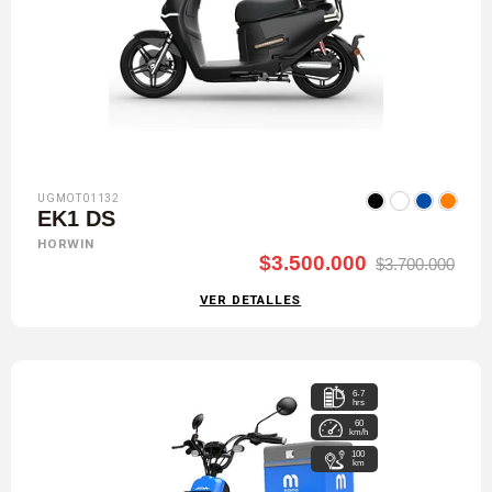
UGMOT01132
EK1 DS
HORWIN
$3.500.000
$3.700.000
VER DETALLES
6-7
hrs
60
km/h
100
km