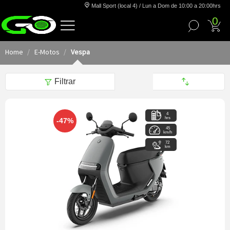
Mall Sport (local 4) / Lun a Dom de 10:00 a 20:00hrs
0
Home
E-Motos
Vespa
Filtrar
4
hrs
-47%
45
km/h
72
km