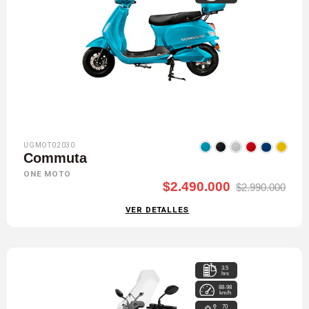
UGMOT02030
Commuta
ONE MOTO
$2.490.000
$2.990.000
VER DETALLES
3.5
hrs
88-98
km/h
70