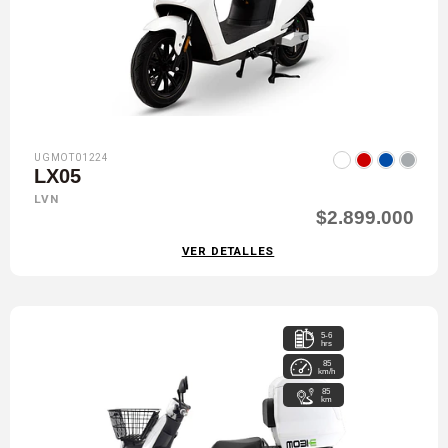
UGMOT01224
LX05
LVN
$2.899.000
VER DETALLES
5-6
hrs
85
km/h
85
km