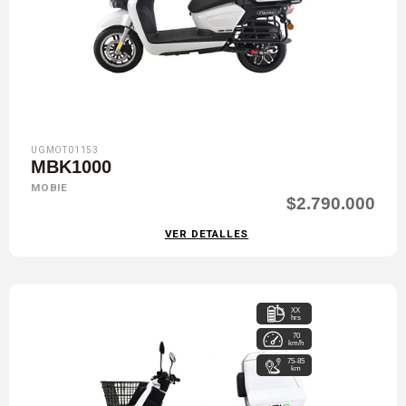
UGMOT01153
MBK1000
MOBIE
$2.790.000
VER DETALLES
XX
hrs
70
km/h
75-85
km