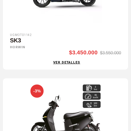
UGMOT01142
SK3
HORWIN
$3.450.000
$3.550.000
VER DETALLES
4
hrs
-3%
95
km/h
100
km