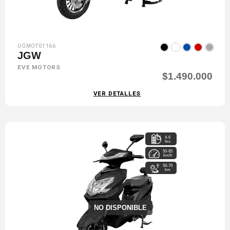
UGMOT01166
JGW
EVE MOTORS
$1.490.000
VER DETALLES
4-6
hrs
50-65
km/h
50-70
km
NO DISPONIBLE