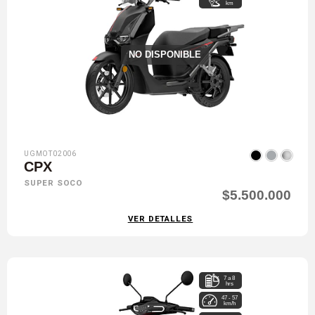
km
NO DISPONIBLE
UGMOT02006
CPX
SUPER SOCO
$5.500.000
VER DETALLES
7 a 8
hrs
47 - 57
km/h