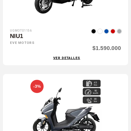
UGMOT01156
NIU1
EVE MOTORS
$1.590.000
VER DETALLES
4.5
hrs
-3%
90
km/h
80
km