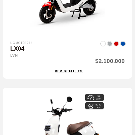
UGMOT01214
LX04
LVN
$2.100.000
VER DETALLES
55
km/h
50-70
km