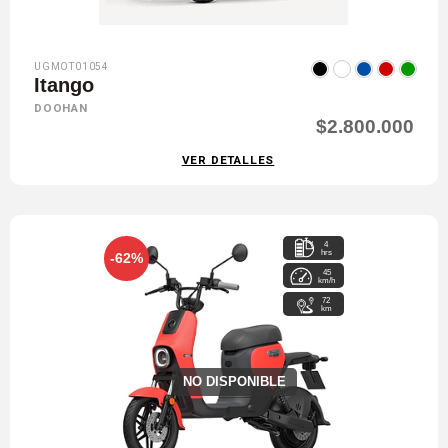
UGMOT01054
Itango
DOOHAN
$2.800.000
VER DETALLES
4
hrs
-62%
45
km/h
72
km
NO DISPONIBLE