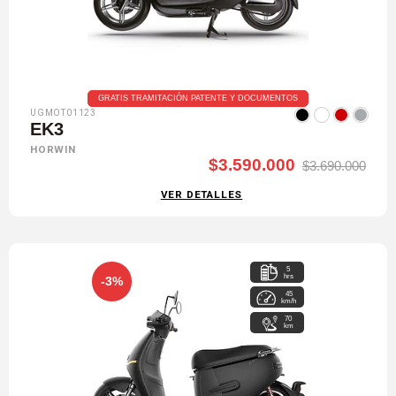
GRATIS TRAMITACIÓN PATENTE Y DOCUMENTOS
UGMOT01123
EK3
HORWIN
$3.590.000
$3.690.000
VER DETALLES
5
hrs
-3%
45
km/h
70
km