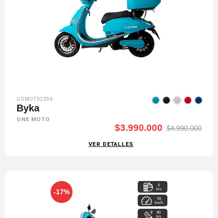
UGMOT02036
Byka
ONE MOTO
$3.990.000
$4.990.000
VER DETALLES
4
hrs
-17%
55
km/h
80
km