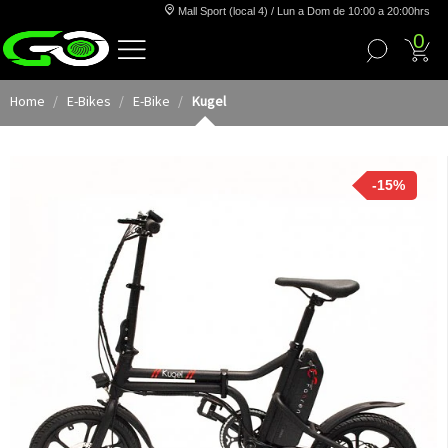
Mall Sport (local 4) / Lun a Dom de 10:00 a 20:00hrs
0
Home
E-Bikes
E-Bike
Kugel
-15%