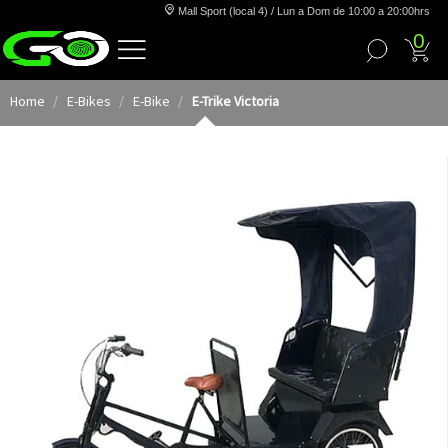
Mall Sport (local 4) / Lun a Dom de 10:00 a 20:00hrs
0
Home
E-Bikes
E-Bike
E-Trike Victoria