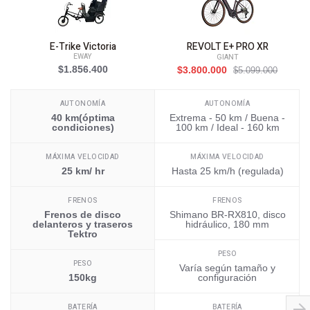
E-Trike Victoria
REVOLT E+ PRO XR
EWAY
GIANT
$1.856.400
$3.800.000
$5.099.000
AUTONOMÍA
AUTONOMÍA
40 km(óptima
Extrema - 50 km / Buena -
condiciones)
100 km / Ideal - 160 km
MÁXIMA VELOCIDAD
MÁXIMA VELOCIDAD
25 km/ hr
Hasta 25 km/h (regulada)
FRENOS
FRENOS
Frenos de disco
Shimano BR-RX810, disco
delanteros y traseros
hidráulico, 180 mm
Tektro
PESO
PESO
Varía según tamaño y
150kg
configuración
BATERÍA
BATERÍA