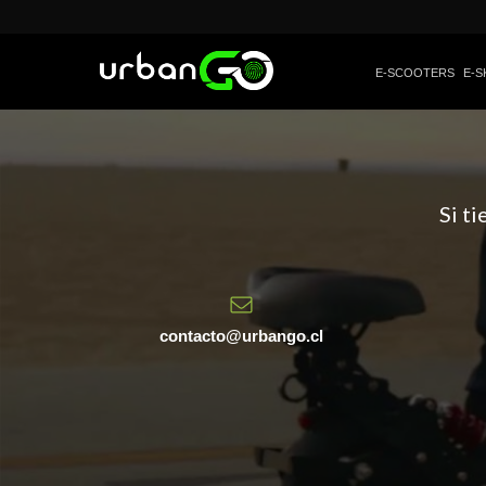
E-SCOOTERS
E-S
Si t
contacto@urbango.cl