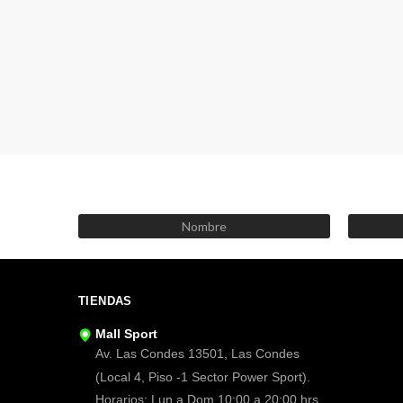
TIENDAS
Mall Sport
Av. Las Condes 13501, Las Condes
(Local 4, Piso -1 Sector Power Sport).
Horarios: Lun a Dom 10:00 a 20:00 hrs.