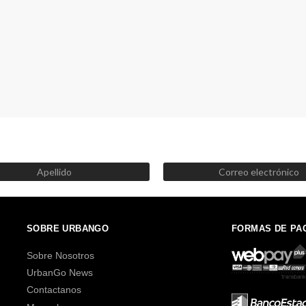
SUSCRÍBETE AHORA
Recibe las mejores promociones, descuentos y novedades
SOBRE URBANGO
FORMAS DE PA
Sobre Nosotros
UrbanGo News
Contactanos