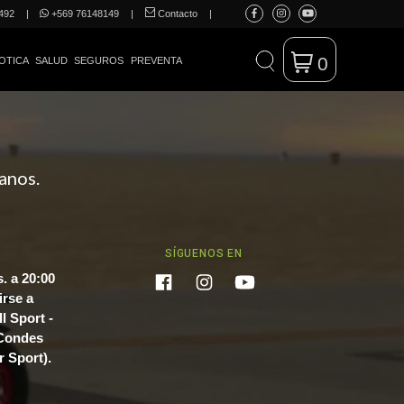
492
|
+569 76148149
|
Contacto
|
0
OTICA
SALUD
SEGUROS
PREVENTA
anos.
SÍGUENOS EN
. a 20:00
irse a
l Sport -
 Condes
r Sport).