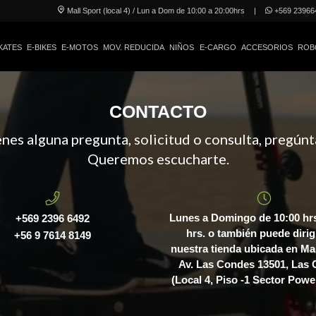
Mall Sport (local 4) / Lun a Dom de 10:00 a 20:00hrs
|
+569 23966
KATES
E-BIKES
E-MOTOS
MOV. REDUCIDA
NIÑOS
E-CARGO
ACCESORIOS
ROB
CONTACTO
ienes alguna pregunta, solicitud o consulta, pregúnt
Queremos escucharte.
Lunes a Domingo de 10:00 hrs
+569 2396 6492
hrs. o también puede dirig
+56 9 7614 8149
nuestra tienda ubicada en Mal
Av. Las Condes 13501, Las
(Local 4, Piso -1 Sector Powe