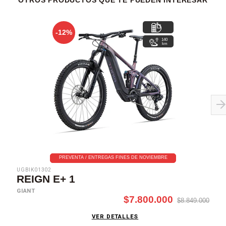
OTROS PRODUCTOS QUE TE PUEDEN INTERESAR
-12%
140
km
PREVENTA / ENTREGAS FINES DE NOVIEMBRE
UGBIK01302
REIGN E+ 1
GIANT
$7.800.000
$8.849.000
VER DETALLES