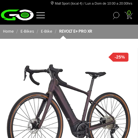
Mall Sport (local 4) / Lun a Dom de 10:00 a 20:00hrs
0
Home
E-Bikes
E-Bike
REVOLT E+ PRO XR
-25%