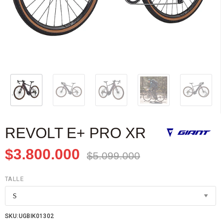
REVOLT E+ PRO XR
$3.800.000
$5.099.000
TALLE
SKU:UGBIK01302