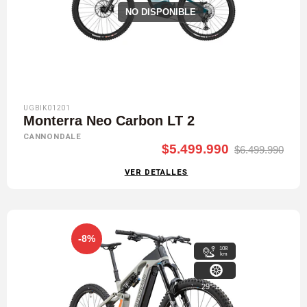
NO DISPONIBLE
UGBIK01201
Monterra Neo Carbon LT 2
CANNONDALE
$5.499.990
$6.499.990
VER DETALLES
-8%
108
km
29"-27,5"