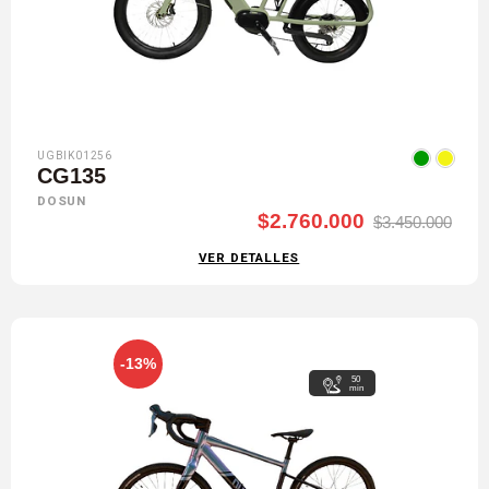
UGBIK01256
CG135
DOSUN
$2.760.000
$3.450.000
VER DETALLES
-13%
50
min