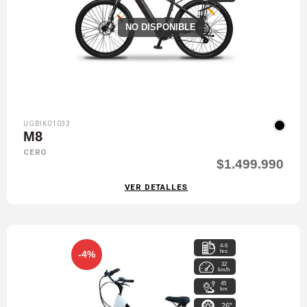
NO DISPONIBLE
UGBIK01033
M8
CERO
$1.499.990
VER DETALLES
4-6
hrs
-4%
32
km/h
45
km
26"