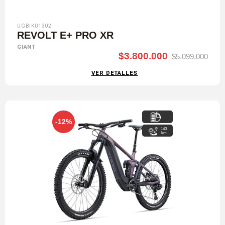
UGBIK01302
REVOLT E+ PRO XR
GIANT
$3.800.000
$5.099.000
VER DETALLES
-12%
140
km