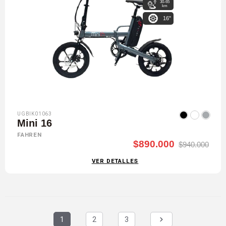
30-65
km
16"
UGBIK01063
Mini 16
FAHREN
$890.000
$940.000
VER DETALLES
1
2
3