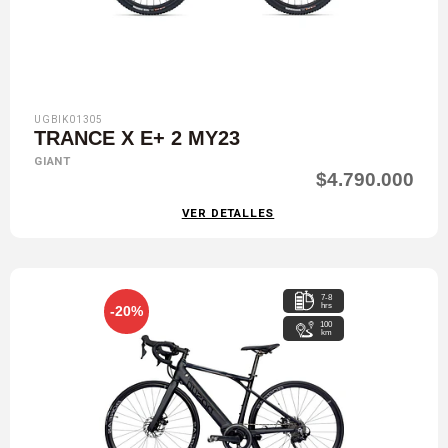
UGBIK01305
TRANCE X E+ 2 MY23
GIANT
$4.790.000
VER DETALLES
7-8
hrs
-20%
100
km