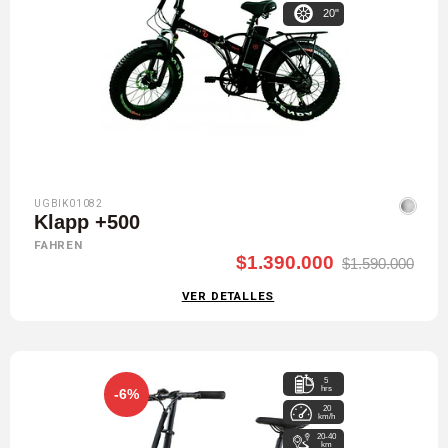
20"
UGBIK01082
Klapp +500
FAHREN
$1.390.000
$1.590.000
VER DETALLES
5
hrs
-6%
20
km/h
20-40
km