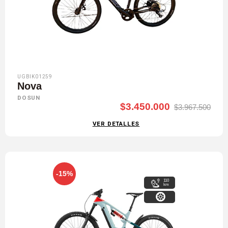
UGBIK01259
Nova
DOSUN
$3.450.000
$3.967.500
VER DETALLES
-15%
110
km
29"-27,5"