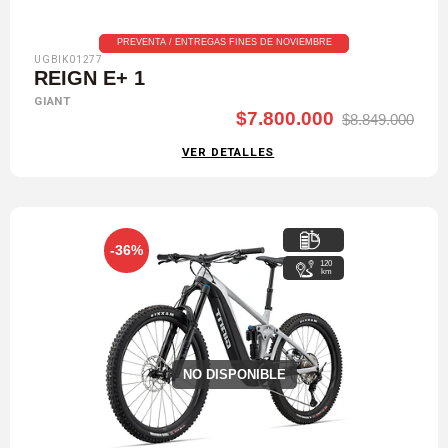
PREVENTA / ENTREGAS FINES DE NOVIEMBRE
UGBIK01277
REIGN E+ 1
GIANT
$7.800.000
$8.849.000
VER DETALLES
-36%
120
km
NO DISPONIBLE