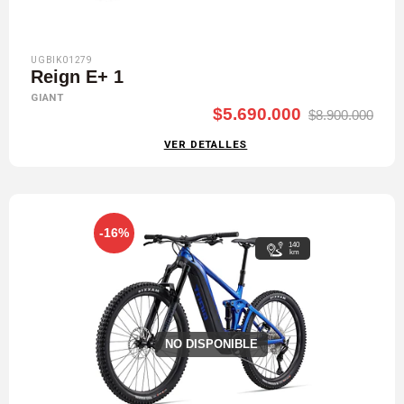
UGBIK01279
Reign E+ 1
GIANT
$5.690.000
$8.900.000
VER DETALLES
-16%
140
km
NO DISPONIBLE