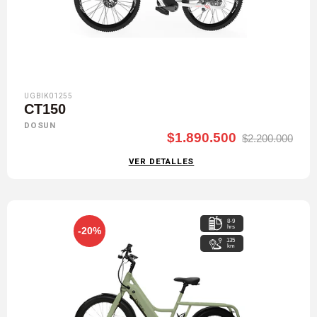
UGBIK01255
CT150
DOSUN
$1.890.500
$2.200.000
VER DETALLES
8-9
hrs
-20%
135
km