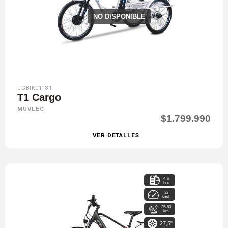
NO DISPONIBLE
UGBIK01181
T1 Cargo
MUVLEC
$1.799.990
VER DETALLES
4-6
hrs
32
km/h
35-50
km
27,5"