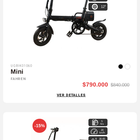
12"
UGBIK01060
Mini
FAHREN
$790.000
$840.000
VER DETALLES
5
hrs
-15%
20
km/h
30-65