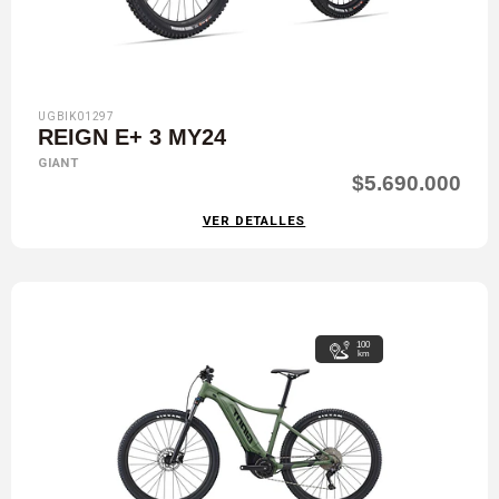
UGBIK01297
REIGN E+ 3 MY24
GIANT
$5.690.000
VER DETALLES
100
km