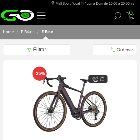
Mall Sport (local 4) / Lun a Dom de 10:00 a 20:00hrs
0
Home
E-Bikes
E-Bike
Filtrar
-25%
100
km