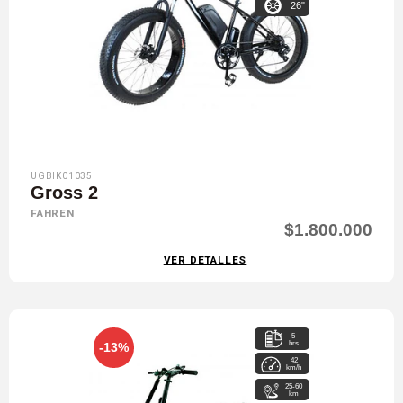
26"
UGBIK01035
Gross 2
FAHREN
$1.800.000
VER DETALLES
5
hrs
-13%
42
km/h
25-60
km