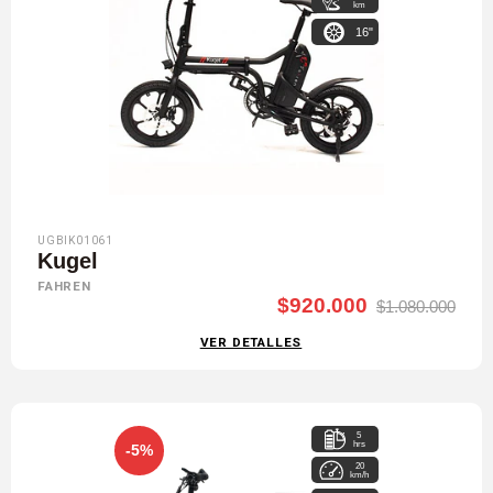
km
16"
UGBIK01061
Kugel
FAHREN
$920.000
$1.080.000
VER DETALLES
5
hrs
-5%
20
km/h