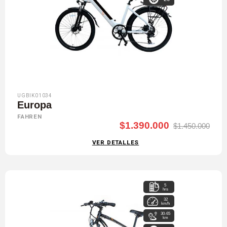
UGBIK01034
Europa
FAHREN
$1.390.000
$1.450.000
VER DETALLES
5
hrs
32
km/h
30-65
km