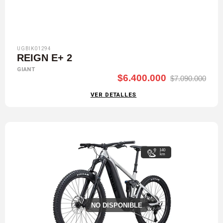
UGBIK01294
REIGN E+ 2
GIANT
$6.400.000
$7.090.000
VER DETALLES
140
km
NO DISPONIBLE