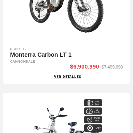
UGBIK01205
Monterra Carbon LT 1
CANNONDALE
$6.900.990
$7.499.990
VER DETALLES
4-6
hrs
25
km/h
25-35
min
24"