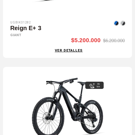
UGBIK01282
Reign E+ 3
GIANT
$5.200.000
$6.200.000
VER DETALLES
70
km