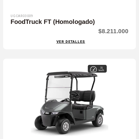
UGCAR03009
FoodTruck FT (Homologado)
$8.211.000
VER DETALLES
31
km/h