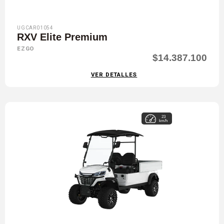
UGCAR01054
RXV Elite Premium
EZGO
$14.387.100
VER DETALLES
23
km/h