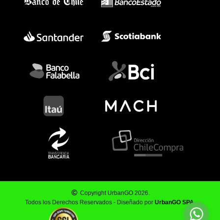
Copyright UrbanGO 2026.
Todos los Derechos Reservados - Diseñado por
UrbanGO SPA
.