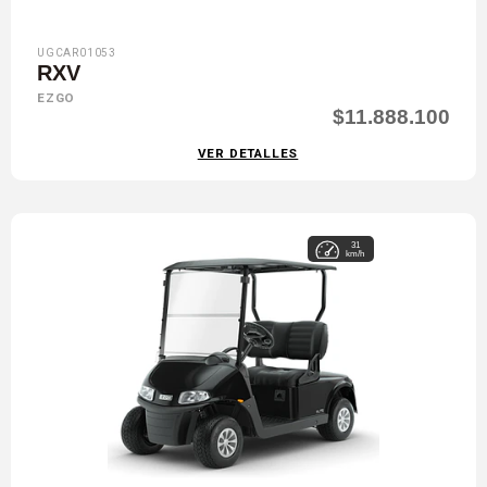
UGCAR01053
RXV
EZGO
$11.888.100
VER DETALLES
31
km/h