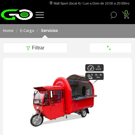
Mall Sport (local 4) / Lun a Dom de 10:00 a 20:00hrs
0
Home
E-Cargo
Servicios
Filtrar
25
km/h
35 - 40
km