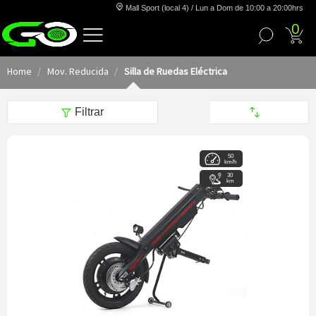
Mall Sport (local 4) / Lun a Dom de 10:00 a 20:00hrs
0
Home
Mov. Reducida
Silla de Ruedas Eléctrica
Filtrar
50
km/h
30
km