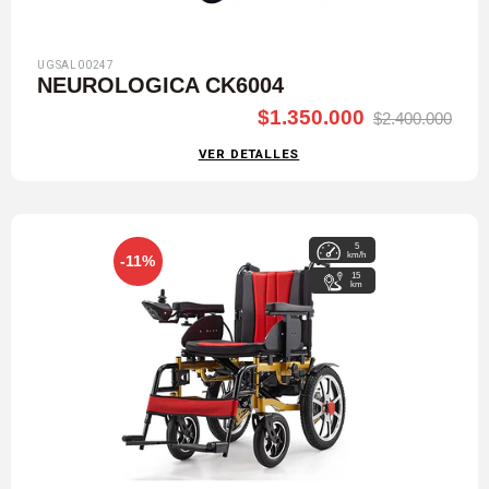
UGSAL00247
NEUROLOGICA CK6004
$1.350.000
$2.400.000
VER DETALLES
5
km/h
-11%
15
km