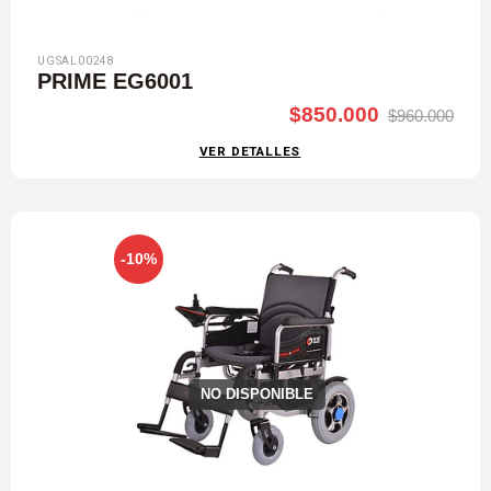
UGSAL00248
PRIME EG6001
$850.000
$960.000
VER DETALLES
-10%
NO DISPONIBLE