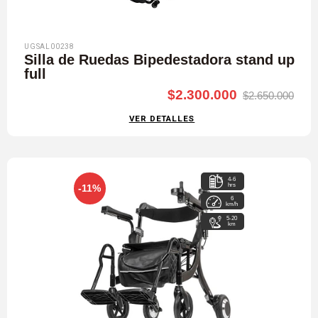
UGSAL00238
Silla de Ruedas Bipedestadora stand up
full
$2.300.000
$2.650.000
VER DETALLES
4-6
hrs
-11%
6
km/h
5-20
km