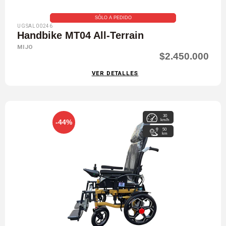
SÓLO A PEDIDO
UGSAL00246
Handbike MT04 All-Terrain
MIJO
$2.450.000
VER DETALLES
30
km/h
-44%
50
km