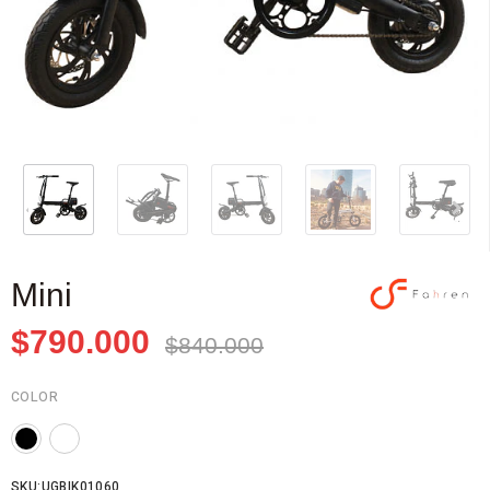
Mini
$790.000
$840.000
COLOR
SKU:UGBIK01060