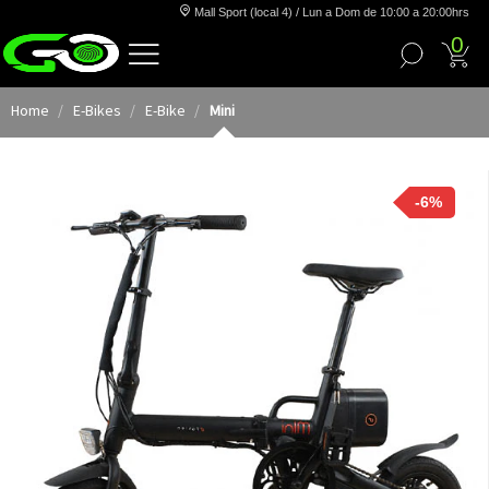
Mall Sport (local 4) / Lun a Dom de 10:00 a 20:00hrs
0
Home
E-Bikes
E-Bike
Mini
-6%