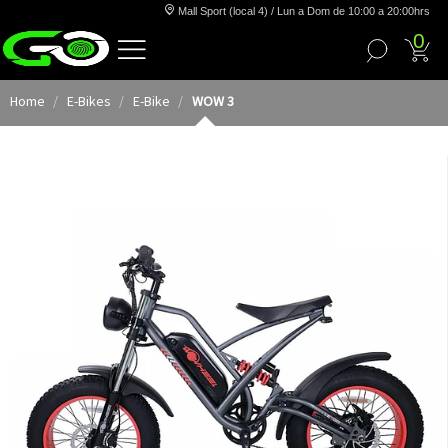
Mall Sport (local 4) / Lun a Dom de 10:00 a 20:00hrs
0
Home
E-Bikes
E-Bike
WOW 3