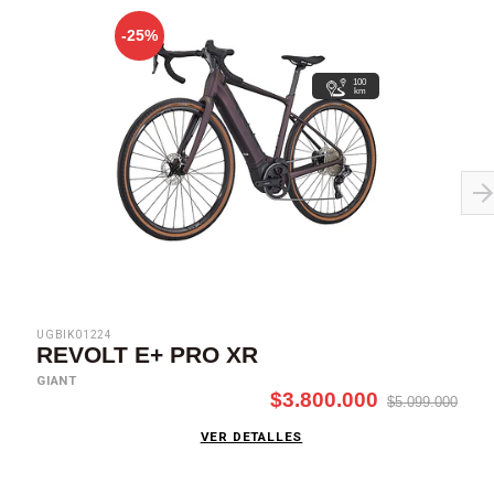
-25%
100
km
UGBIK01224
REVOLT E+ PRO XR
GIANT
$3.800.000
$5.099.000
VER DETALLES