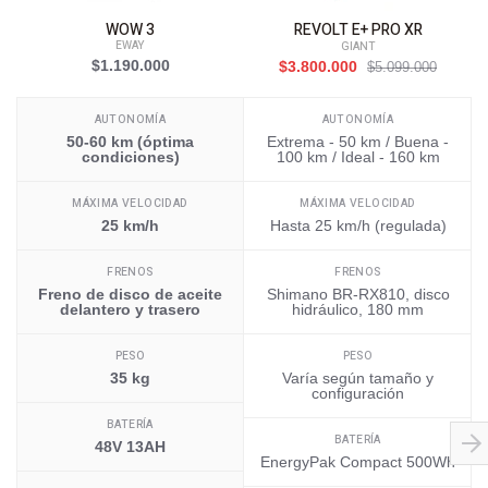
WOW 3
REVOLT E+ PRO XR
EWAY
GIANT
$1.190.000
$3.800.000
$5.099.000
AUTONOMÍA
AUTONOMÍA
50-60 km (óptima
Extrema - 50 km / Buena -
condiciones)
100 km / Ideal - 160 km
MÁXIMA VELOCIDAD
MÁXIMA VELOCIDAD
25 km/h
Hasta 25 km/h (regulada)
FRENOS
FRENOS
Freno de disco de aceite
Shimano BR-RX810, disco
delantero y trasero
hidráulico, 180 mm
PESO
PESO
35 kg
Varía según tamaño y
configuración
BATERÍA
BATERÍA
48V 13AH
EnergyPak Compact 500Wh