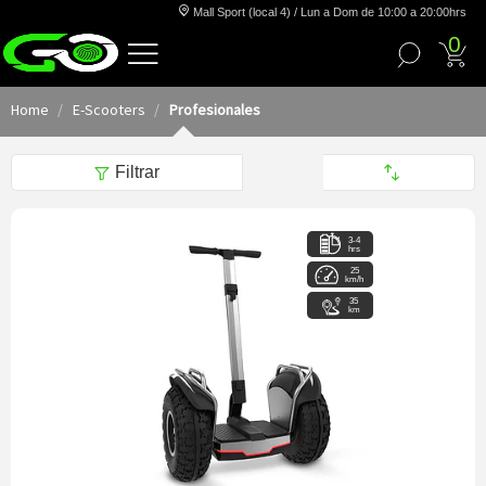
Mall Sport (local 4) / Lun a Dom de 10:00 a 20:00hrs
0
Home
E-Scooters
Profesionales
Filtrar
3-4
hrs
25
km/h
35
km