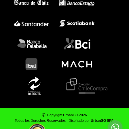
Copyright UrbanGO 2026.
Todos los Derechos Reservados - Diseñado por
UrbanGO SPA
.