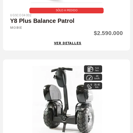
SÓLO A PEDIDO
UGSCO04002
Y8 Plus Balance Patrol
MOBIE
$2.590.000
VER DETALLES
5-6
hrs
20
km/h
35-40
km