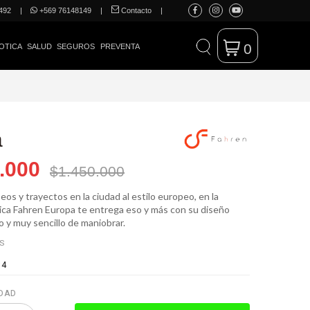
492
|
+569 76148149
|
Contacto
|
0
OTICA
SALUD
SEGUROS
PREVENTA
a
.000
$1.450.000
eos y trayectos en la ciudad al estilo europeo, en la
rica Fahren Europa te entrega eso y más con su diseño
 y muy sencillo de maniobrar.
ES
34
DAD