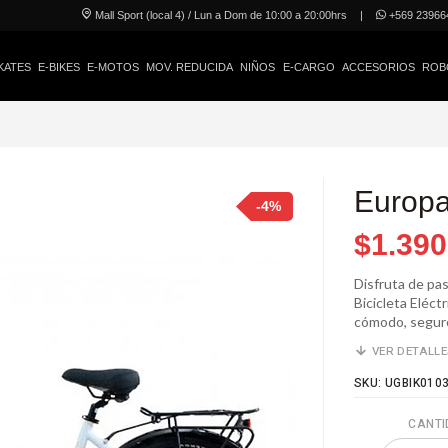
Mall Sport (local 4) / Lun a Dom de 10:00 a 20:00hrs
|
+569 23966
KATES
E-BIKES
E-MOTOS
MOV. REDUCIDA
NIÑOS
E-CARGO
ACCESORIOS
ROB
Europ
-4%
$1.390
Disfruta de pas
Bicicleta Eléct
cómodo, seguro
VER DETALL
SKU: UGBIK010
CANTI