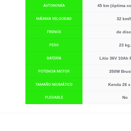
AUTONOMÍA
45 km (óptima c
MÁXIMA VELOCIDAD
32 km/
FRENOS
de dis
PESO
23 kg.
BATERÍA
Litio 36V 10Ah
POTENCIA MOTOR
350W Brus
TAMAÑO NEUMÁTICO
Kenda 26 x
PLEGABLE
No