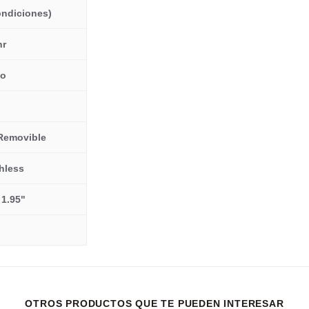
ondiciones)
hr
co
 Removible
hless
 1.95"
OTROS PRODUCTOS QUE TE PUEDEN INTERESAR