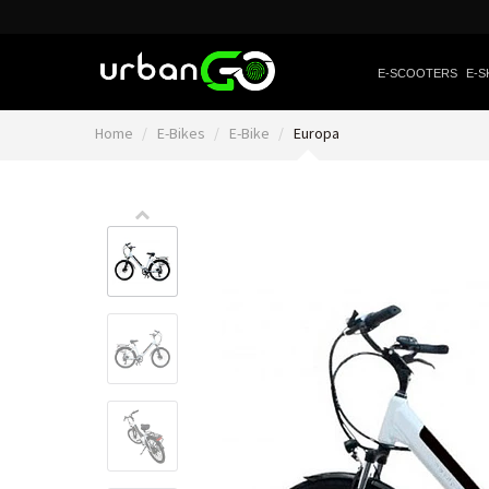
E-SCOOTERS
E-S
Home
E-Bikes
E-Bike
Europa