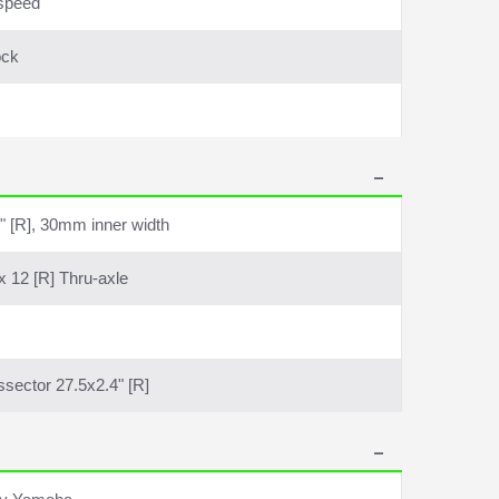
speed
ock
" [R], 30mm inner width
x 12 [R] Thru-axle
sector 27.5x2.4" [R]