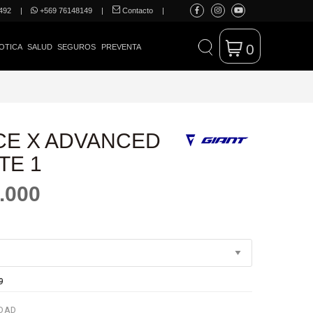
492
|
+569 76148149
|
Contacto
|
0
OTICA
SALUD
SEGUROS
PREVENTA
CE X ADVANCED
TE 1
.000
9
DAD