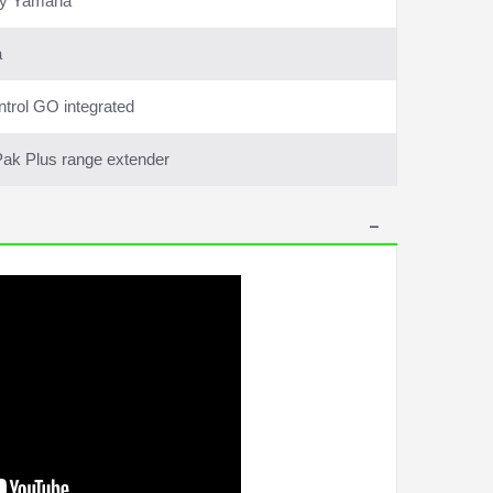
by Yamaha
a
trol GO integrated
ak Plus range extender