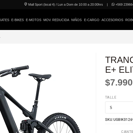
Mall Sport (local 4) / Lun a Dom de 10:00 a 20:00hrs
|
+569 23966
KATES
E-BIKES
E-MOTOS
MOV. REDUCIDA
NIÑOS
E-CARGO
ACCESORIOS
ROB
1
TRAN
E+ ELI
$7.990
TALLE
SKU:UGBIK0126
CANTI