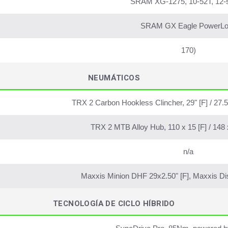
SRAM XG-1275, 10-52T, 12-
SRAM GX Eagle PowerL
170)
NEUMÁTICOS
TRX 2 Carbon Hookless Clincher, 29" [F] / 27.5
TRX 2 MTB Alloy Hub, 110 x 15 [F] / 148 
n/a
Maxxis Minion DHF 29x2.50" [F], Maxxis Dis
TECNOLOGÍA DE CICLO HÍBRIDO