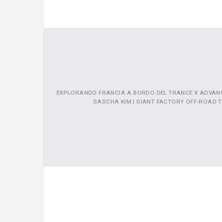
EXPLORANDO FRANCIA A BORDO DEL TRANCE X ADVANC
SASCHA KIM | GIANT FACTORY OFF-ROAD 
Video