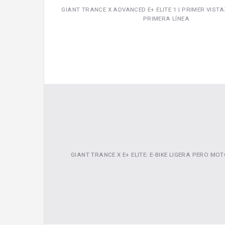
GIANT TRANCE X ADVANCED E+ ELITE 1 | PRIMER VISTA
PRIMERA LÍNEA
GIANT TRANCE X E+ ELITE: E-BIKE LIGERA PERO MO