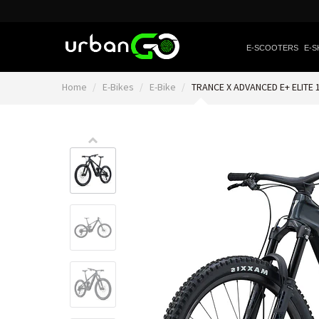
E-SCOOTERS
E-S
Home
E-Bikes
E-Bike
TRANCE X ADVANCED E+ ELITE 
Video