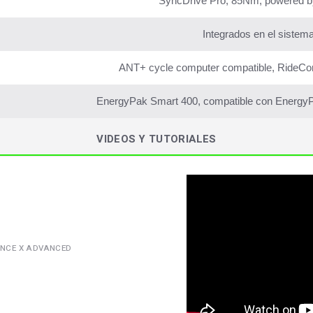
SyncDrive Pro, 85Nm, powered 
Integrados en el sistem
ANT+ cycle computer compatible, RideCon
EnergyPak Smart 400, compatible con EnergyP
VIDEOS Y TUTORIALES
ANCE X ADVANCED