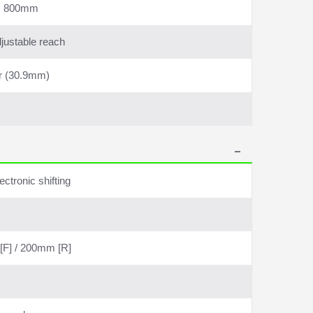
n, 800mm
djustable reach
er (30.9mm)
tronic shifting
[F] / 200mm [R]