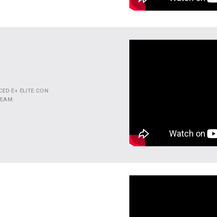
ED E+ ELITE CON
TEAM