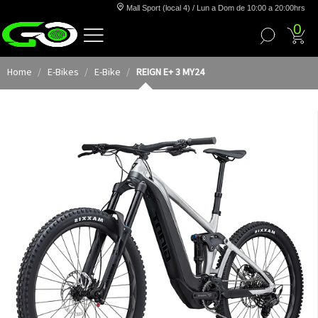
Mall Sport (local 4) / Lun a Dom de 10:00 a 20:00hrs
0
Home
E-Bikes
E-Bike
REIGN E+ 3 MY24