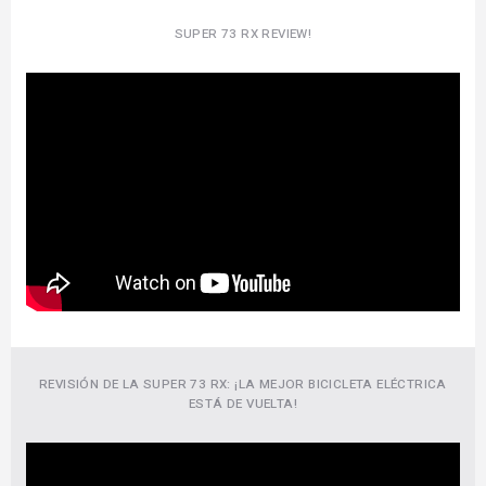
SUPER 73 RX REVIEW!
REVISIÓN DE LA SUPER 73 RX: ¡LA MEJOR BICICLETA ELÉCTRICA
ESTÁ DE VUELTA!