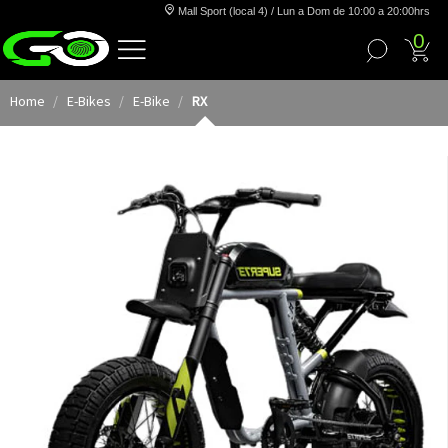
Mall Sport (local 4) / Lun a Dom de 10:00 a 20:00hrs
0
Home
E-Bikes
E-Bike
RX