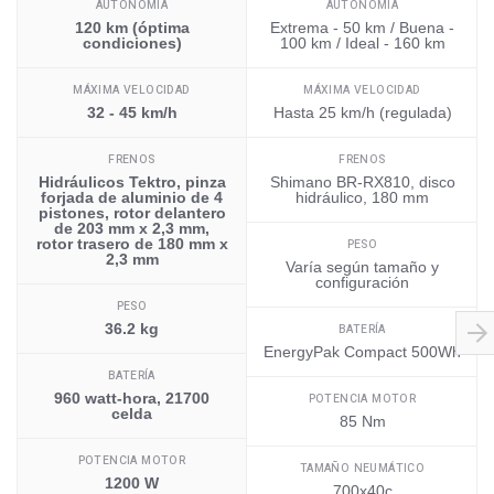
AUTONOMÍA
AUTONOMÍA
120 km (óptima
Extrema - 50 km / Buena -
condiciones)
100 km / Ideal - 160 km
MÁXIMA VELOCIDAD
MÁXIMA VELOCIDAD
32 - 45 km/h
Hasta 25 km/h (regulada)
FRENOS
FRENOS
Hidráulicos Tektro, pinza
Shimano BR-RX810, disco
forjada de aluminio de 4
hidráulico, 180 mm
pistones, rotor delantero
de 203 mm x 2,3 mm,
rotor trasero de 180 mm x
PESO
2,3 mm
Varía según tamaño y
configuración
PESO
36.2 kg
BATERÍA
EnergyPak Compact 500Wh
BATERÍA
960 watt-hora, 21700
POTENCIA MOTOR
celda
85 Nm
POTENCIA MOTOR
TAMAÑO NEUMÁTICO
1200 W
700x40c