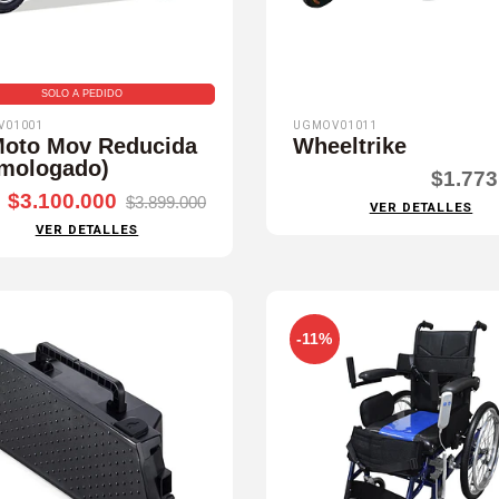
SOLO A PEDIDO
V01001
UGMOV01011
Moto Mov Reducida
Wheeltrike
mologado)
$1.773
$3.100.000
$3.899.000
VER DETALLES
VER DETALLES
-11%