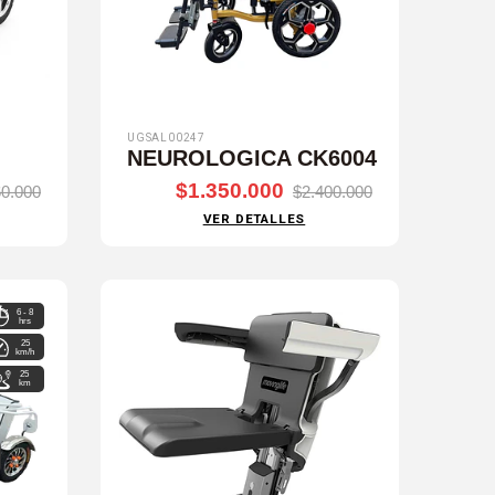
UGSAL00247
NEUROLOGICA CK6004
$1.350.000
0.000
$2.400.000
VER DETALLES
6 - 8
hrs
25
km/h
25
km