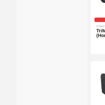
UGMO
Tri
(Ho