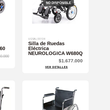
NO DISPONIBLE
UGSAL00134
Silla de Ruedas
560
Eléctrica
NEUROLOGICA W680Q
0.000
$1.677.000
VER DETALLES