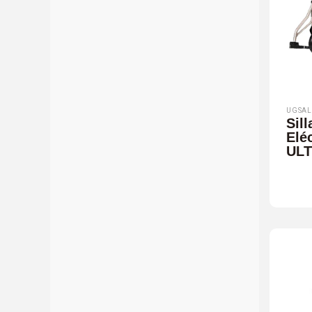
UGSAL
Sil
Elé
UL