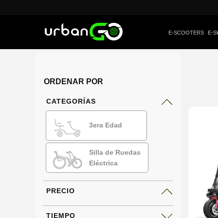
E-SCOOTERS
E-S
ORDENAR POR
CATEGORÍAS
3era Edad
Silla de Ruedas
Eléctrica
PRECIO
TIEMPO