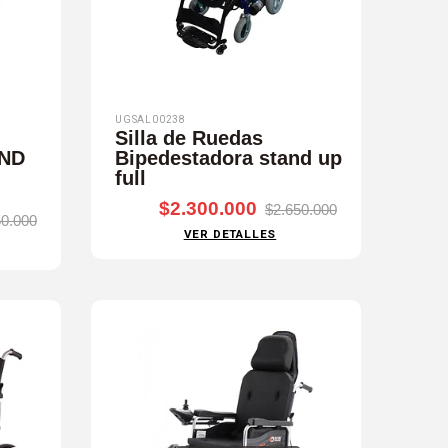
UGSAL00238
Silla de Ruedas
AND
Bipedestadora stand up
full
$2.300.000
$2.650.000
50.000
VER DETALLES