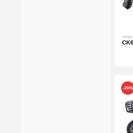
UGSAL
CK6
-20%