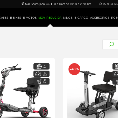
Mall Sport (local 4) / Lun a Dom de 10:00 a 20:00hrs
|
+569 23966
KATES
E-BIKES
E-MOTOS
MOV. REDUCIDA
NIÑOS
E-CARGO
ACCESORIOS
ROB
4
hrs
-48%
10
km/h
40
km