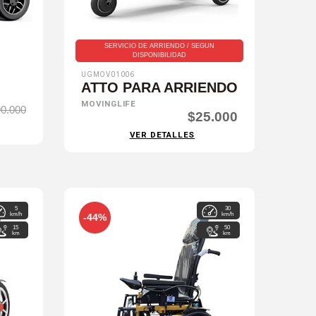
SERVICIO DE ARRIENDO / SEGUN
DISPONIBILIDAD
UGMOV01006
ATTO PARA ARRIENDO
MOVINGLIFE
90.000
$25.000
VER DETALLES
5
30
km/h
km/h
-44%
15
50
km
km