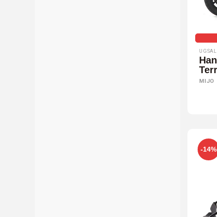
UGSAL
Han
Ter
MIJO
-14%