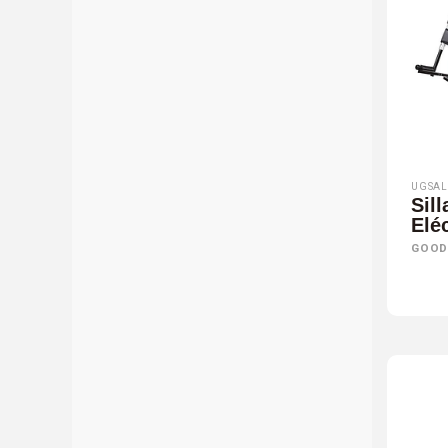
UGSAL
Sil
Elé
GOOD