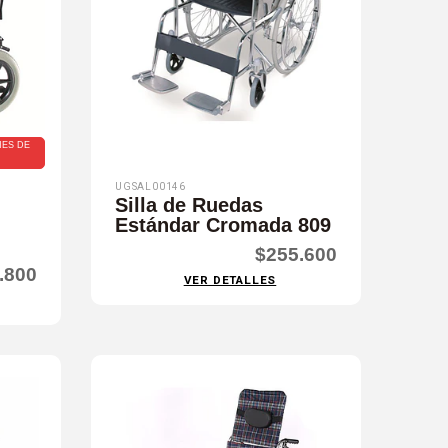
NES DE
UGSAL00146
Silla de Ruedas
Estándar Cromada 809
$255.600
.800
VER DETALLES