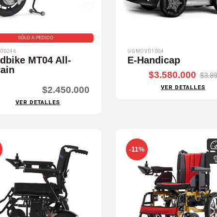
SÓLO A PEDIDO
00246
UGMOV01004
dbike MT04 All-
E-Handicap
rain
$3.580.000
$3.8
VER DETALLES
$2.450.000
VER DETALLES
-11%