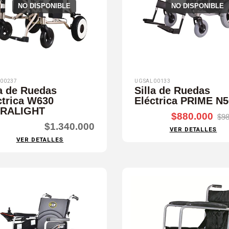
NO DISPONIBLE
NO DISPONIBLE
00237
UGSAL00133
la de Ruedas
Silla de Ruedas
ctrica W630
Eléctrica PRIME N
TRALIGHT
$880.000
$98
$1.340.000
VER DETALLES
VER DETALLES