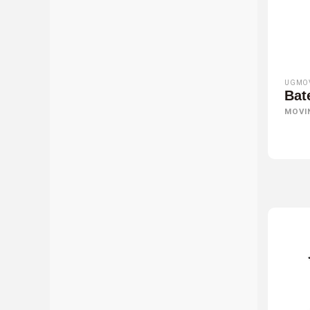
UGMO
Bat
MOVI