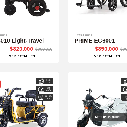
00245
UGSAL00248
010 Light-Travel
PRIME EG6001
$820.000
$850.000
$950.000
$96
VER DETALLES
VER DETALLES
6 - 8
hrs
28
km/h
15 - 25
km
NO DISPONIBLE