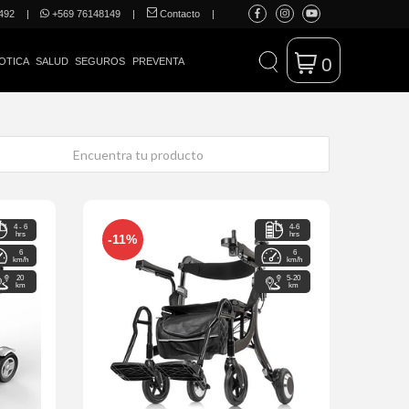
492
|
+569 76148149
|
Contacto
|
0
OTICA
SALUD
SEGUROS
PREVENTA
4 - 6
4-6
hrs
hrs
-11%
6
6
km/h
km/h
20
5-20
km
km