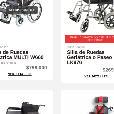
NO DISPONIBLE
PREVENTA / DESPACHOS A PARTIR FI
SEPTIEMBRE
00233
UGSAL00149
la de Ruedas
Silla de Ruedas
ctrica MULTI W660
Geriátrica o Paseo
LK976
 BROTHER
$799.000
$269
VER DETALLES
VER DETALLES