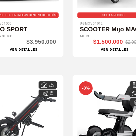
PEDIDO / ENTREGAS DENTRO DE 30 DÍAS
SÓLO A PEDIDO
V01005
UGMOV01012
TO SPORT
SCOOTER Mijo MA
NGLIFE
MIJO
$3.950.000
$1.500.000
$2.9
VER DETALLES
VER DETALLES
50
km/h
-8%
30
km