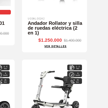
UGSAL00242
01
Andador Rollator y silla
de ruedas eléctrica (2
en 1)
00.000
$1.250.000
$1.400.000
VER DETALLES
4 - 6
1 - 2
hrs
hrs
6
6
km/h
km/h
25
70
km
km