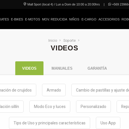
Mall Sport (local 4) / Lun a Dom de 10:00 a 20:00hrs
|
+569 23966
KATES
E-BIKES
E-MOTOS
MOV. REDUCIDA
NIÑOS
E-CARGO
ACCESORIOS
ROB
Inicio
Soporte
VIDEOS
VIDEOS
MANUALES
GARANTÍA
nación de crujidos
Armado
Cambio de pastillas y ajuste 
lación sillín
Modo Eco y luces
Personalizado
Repa
Tips de Uso y principales características
Uso App