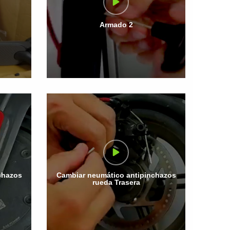
Armado 2
chazos
Cambiar neumático antipinchazos
rueda Trasera