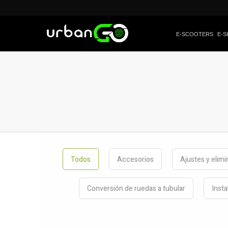
E-SCOOTERS
E-S
Todos
Accesorios
Ajustes y elimi
Conversión de ruedas a tubular
Insta