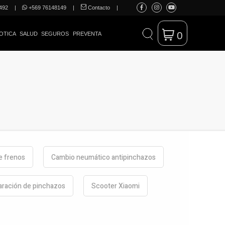
492
|
+569 76148149
|
Contacto
|
0
OTICA
SALUD
SEGUROS
PREVENTA
de frenos
Cambio neumático antipinchazos
ración de pinchazos
Scooter Xiaomi