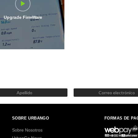
Upgrade FirmWare
SUSCRÍBETE AHORA
Recibe las mejores promociones, descuentos y novedades
SOBRE URBANGO
FORMAS DE PA
Sobre Nosotros
UrbanGo News