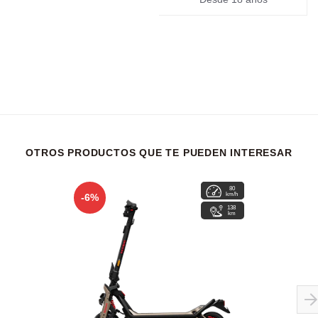
OTROS PRODUCTOS QUE TE PUEDEN INTERESAR
80
8.5
km/h
hrs
-6%
138
km