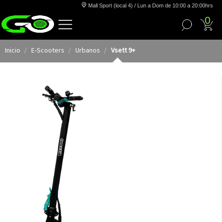
Mall Sport (local 4) / Lun a Dom de 10:00 a 20:00hrs
0
Inicio
E-Scooters
Urbanos
Vsett 9+