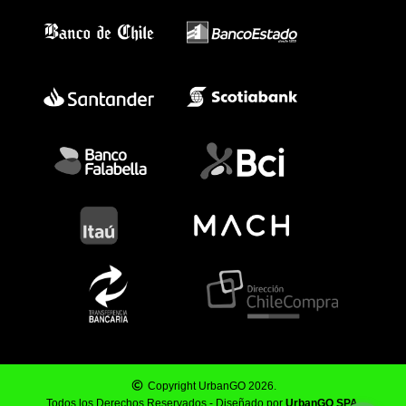
Copyright UrbanGO 2026.
Todos los Derechos Reservados - Diseñado por
UrbanGO SPA
.