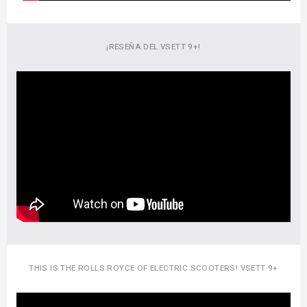
¡RESEÑA DEL VSETT 9+!
THIS IS THE ROLLS ROYCE OF ELECTRIC SCOOTERS! VSETT 9+