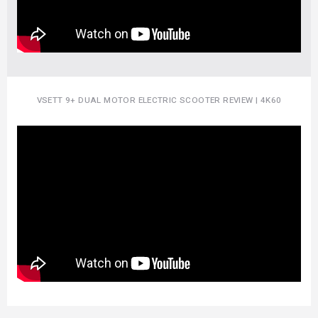
VSETT 9+ DUAL MOTOR ELECTRIC SCOOTER REVIEW | 4K60