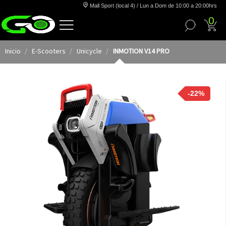
Mall Sport (local 4) / Lun a Dom de 10:00 a 20:00hrs
0
Inicio
E-Scooters
Unicycle
INMOTION V14 PRO
-22%