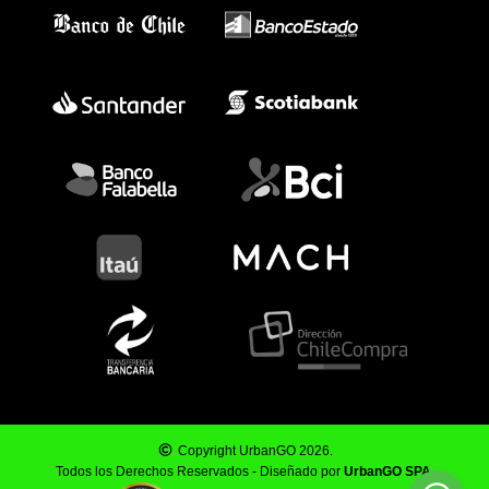
Copyright UrbanGO 2026.
Todos los Derechos Reservados - Diseñado por
UrbanGO SPA
.