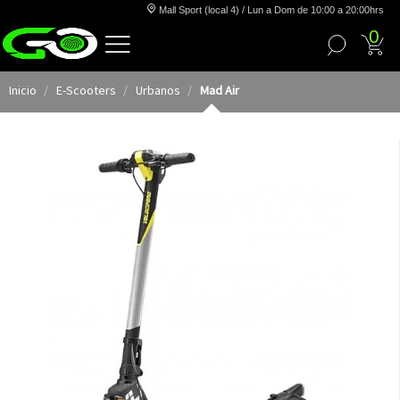
Mall Sport (local 4) / Lun a Dom de 10:00 a 20:00hrs
0
Inicio
E-Scooters
Urbanos
Mad Air