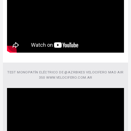
TEST MONOPATÍN ELÉCTRICO DE @AZRBIKES VELOCIFERO MAD AIR
350 WWW.VELOCIFERO.COM.AR