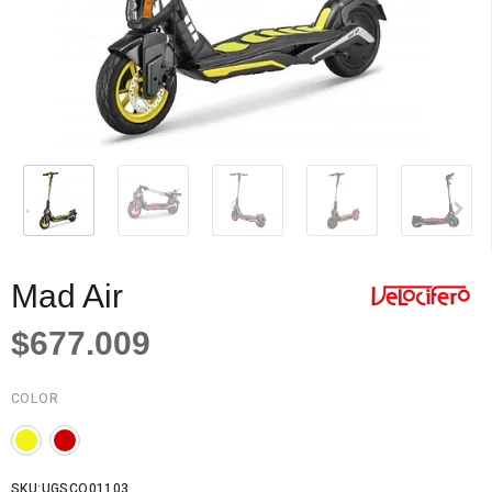
Mad Air
$677.009
COLOR
SKU:UGSCO01103