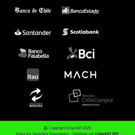
Copyright UrbanGO 2026.
Todos los Derechos Reservados - Diseñado por
UrbanGO SPA
.