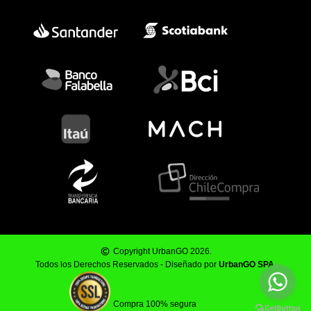
Copyright UrbanGO 2026.
Todos los Derechos Reservados - Diseñado por
UrbanGO SPA
.
Compra 100% segura