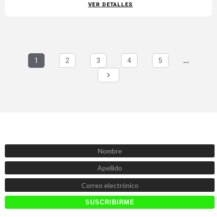
VER DETALLES
1
2
3
4
5
...
SUSCRÍBETE AHORA
Recibe las mejores promociones, descuentos y novedades