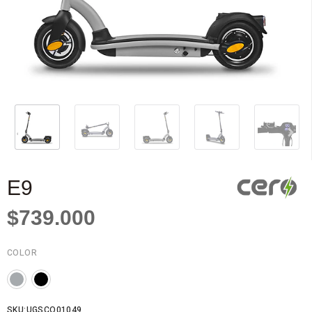
E9
$739.000
COLOR
SKU:UGSCO01049