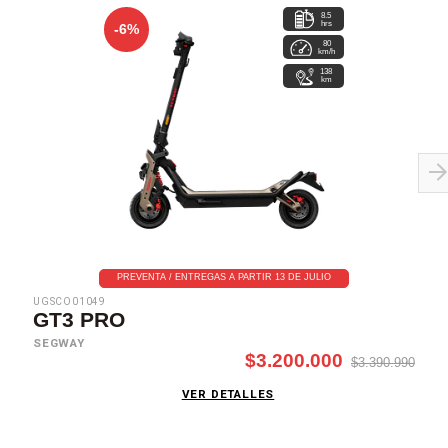
8.5
hrs
-6%
80
km/h
138
km
PREVENTA / ENTREGAS A PARTIR 13 DE JULIO
UGSCO01049
GT3 PRO
SEGWAY
$3.200.000
$3.390.990
VER DETALLES