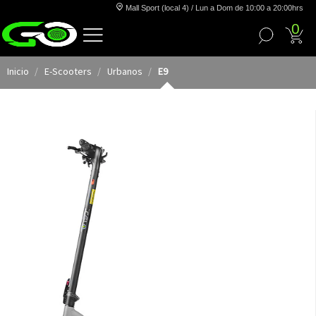
Mall Sport (local 4) / Lun a Dom de 10:00 a 20:00hrs
0
Inicio
E-Scooters
Urbanos
E9