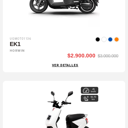
UGMOT01136
EK1
HORWIN
$2.900.000
$3.000.000
VER DETALLES
45
km/h
50-70
km