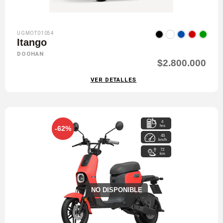
UGMOT01054
Itango
DOOHAN
$2.800.000
VER DETALLES
4
hrs
-62%
45
km/h
72
km
NO DISPONIBLE