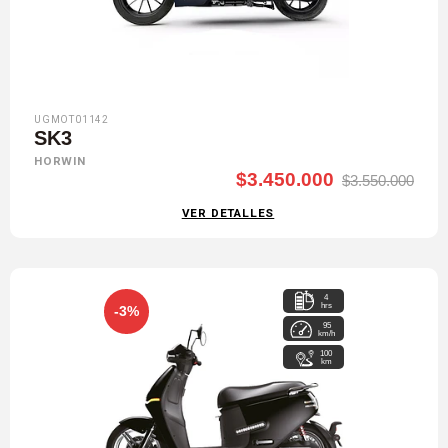
UGMOT01142
SK3
HORWIN
$3.450.000
$3.550.000
VER DETALLES
4
hrs
-3%
95
km/h
100
km