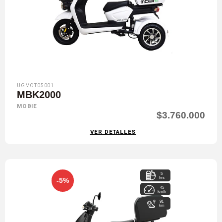
UGMOT05001
MBK2000
MOBIE
$3.760.000
VER DETALLES
5
hrs
-5%
45
km/h
91
km