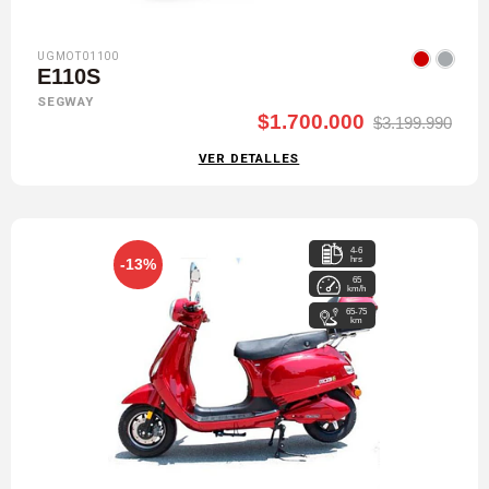
UGMOT01100
E110S
SEGWAY
$1.700.000
$3.199.990
VER DETALLES
4-6
hrs
-13%
65
km/h
65-75
km