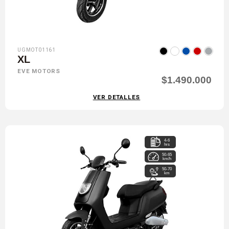
UGMOT01161
XL
EVE MOTORS
$1.490.000
VER DETALLES
4-6
hrs
50-65
km/h
50-70
km