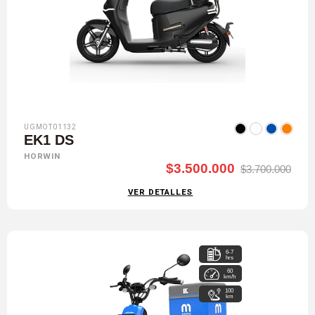
UGMOT01132
EK1 DS
HORWIN
$3.500.000
$3.700.000
VER DETALLES
6-7
hrs
60
km/h
100
km