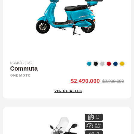
UGMOT02030
Commuta
ONE MOTO
$2.490.000
$2.990.000
VER DETALLES
3.5
hrs
88-98
km/h
70