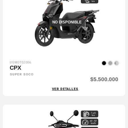
km
NO DISPONIBLE
UGMOT02006
CPX
SUPER SOCO
$5.500.000
VER DETALLES
7 a 8
hrs
47 - 57
km/h