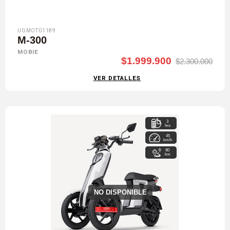
UGMOT01189
M-300
MOBIE
$1.999.900
$2.300.000
VER DETALLES
3
hrs
45
km/h
90
km
NO DISPONIBLE