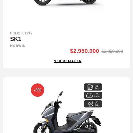
UGMOT01235
SK1
HORWIN
$2.950.000
$3.050.000
VER DETALLES
4.5
hrs
-3%
90
km/h
80
km