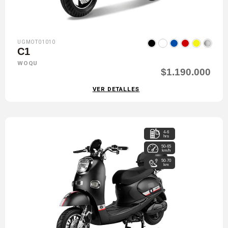
UGMOT01010
C1
WOQU
$1.190.000
VER DETALLES
4-6
hrs
50-65
km/h
50-70
km