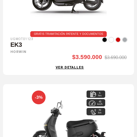
GRATIS TRAMITACIÓN PATENTE Y DOCUMENTOS
UGMOT01123
EK3
HORWIN
$3.590.000
$3.690.000
VER DETALLES
5
hrs
-3%
45
km/h
70
km