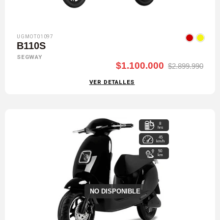
UGMOT01097
B110S
SEGWAY
$1.100.000
$2.899.990
VER DETALLES
8
hrs
45
km/h
50
km
NO DISPONIBLE