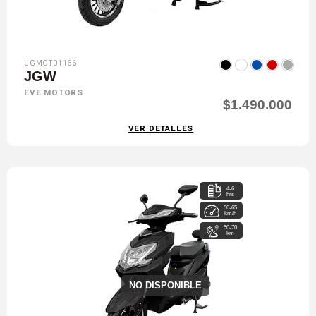
UGMOT01166
JGW
EVE MOTORS
$1.490.000
VER DETALLES
4-6
hrs
50-65
km/h
50-70
km
NO DISPONIBLE