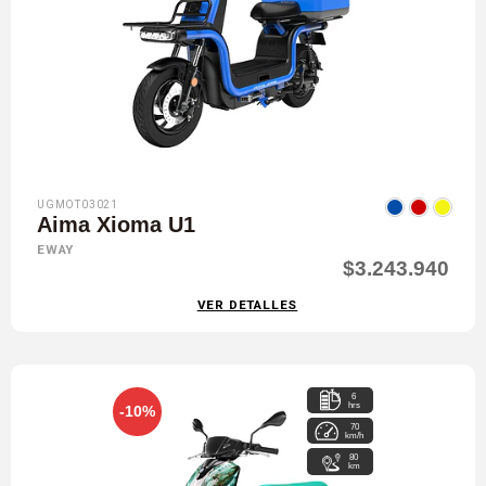
UGMOT03021
Aima Xioma U1
EWAY
$3.243.940
VER DETALLES
6
hrs
-10%
70
km/h
80
km