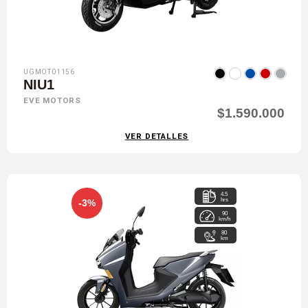
UGMOT01156
NIU1
EVE MOTORS
$1.590.000
VER DETALLES
4.5
hrs
-3%
90
km/h
80
km