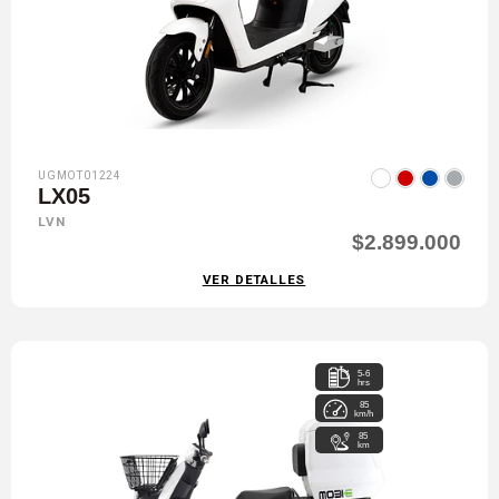
UGMOT01224
LX05
LVN
$2.899.000
VER DETALLES
5-6
hrs
85
km/h
85
km