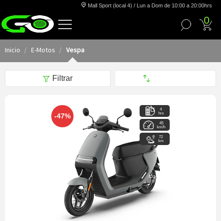
Mall Sport (local 4) / Lun a Dom de 10:00 a 20:00hrs
0
Inicio
E-Motos
Vespa
Filtrar
4
hrs
-47%
45
km/h
72
km