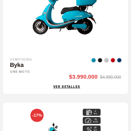
UGMOT02036
Byka
ONE MOTO
$3.990.000
$4.990.000
VER DETALLES
4
hrs
-17%
55
km/h
80
km