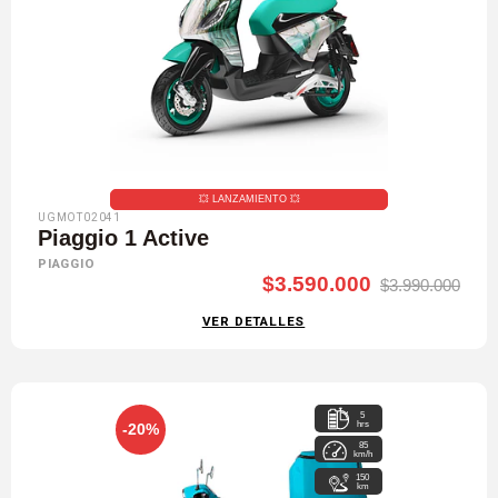
💥​ LANZAMIENTO 💥​
UGMOT02041
Piaggio 1 Active
PIAGGIO
$3.590.000
$3.990.000
VER DETALLES
5
hrs
-20%
85
km/h
150
km