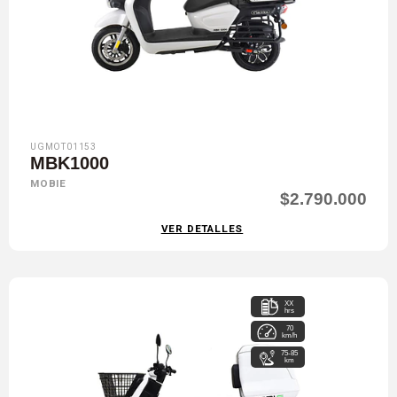
UGMOT01153
MBK1000
MOBIE
$2.790.000
VER DETALLES
XX
hrs
70
km/h
75-85
km