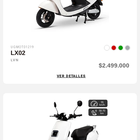
UGMOT01219
LX02
LVN
$2.499.000
VER DETALLES
55
km/h
50-70
km