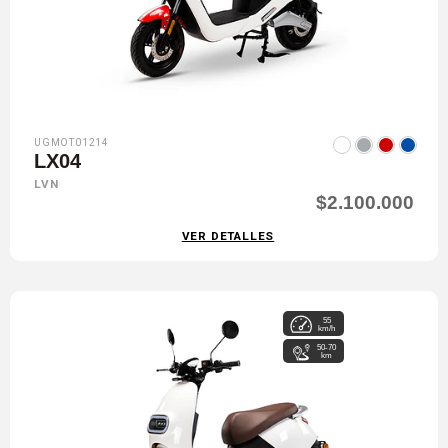
UGMOT01214
LX04
LVN
$2.100.000
VER DETALLES
55
km/h
50-70
km