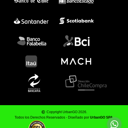
Copyright UrbanGO 2026.
Todos los Derechos Reservados - Diseñado por
UrbanGO SPA
.