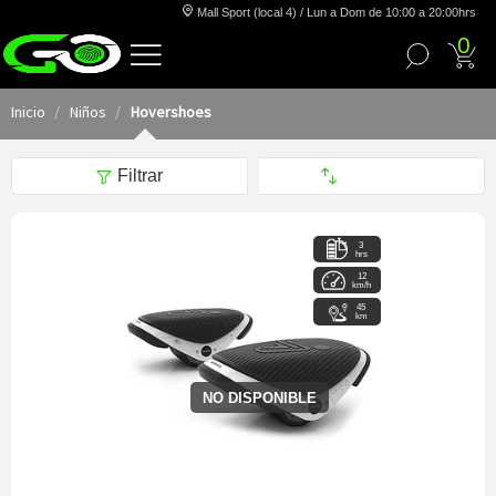
Mall Sport (local 4) / Lun a Dom de 10:00 a 20:00hrs
0
Inicio
Niños
Hovershoes
Filtrar
3
hrs
12
km/h
45
km
NO DISPONIBLE