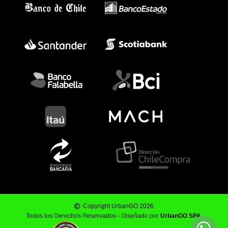
Copyright UrbanGO 2026.
Todos los Derechos Reservados - Diseñado por
UrbanGO SPA
.