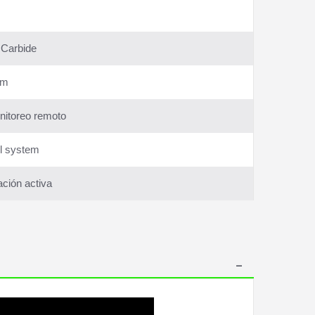
 Carbide
rm
onitoreo remoto
l system
ción activa