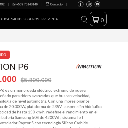
492
|
+569 76148149
|
Contacto
|
0
OTICA
SALUD
SEGUROS
PREVENTA
IDO
ION P6
.000
$5.800.000
6 es un monorueda eléctrico extremo de nueva
señado para riders avanzados que buscan velocidad,
nología de nivel automotriz. Con una impresionante
a de 20.000W, plataforma de 235V, suspensión hidráulica
ocidad de hasta 150 km/h, redefine el rendimiento en el
 batería Samsung 50S de 4200Wh, sistema IoT
ontrolador Raptor S con tecnología Silicon Carbide