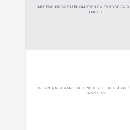
IMPRESIONES SOBRE EL INMOTION P6: TAN RÁPIDO Q
EXISTIR.
P6 CONTRA LA CARRERA | EPISODIO 1 – DETRÁS D
INMOTION
Video