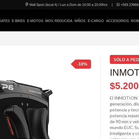
Mall Sport (local 4) / Lun a Dom de 10:00 a 20:00hrs
|
+569 23966
KATES
E-BIKES
E-MOTOS
MOV. REDUCIDA
NIÑOS
E-CARGO
ACCESORIOS
ROB
SÓLO A PED
-10%
INMOT
$5.200
El INMOTION P
generación, di
potencia y tec
potencia máxim
de 90 mm y vel
mundo EUC. Su
inteligente y c