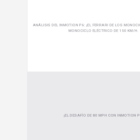
ANÁLISIS DEL INMOTION P6: ¡EL FERRARI DE LOS MONOC
MONOCICLO ELÉCTRICO DE 150 KM/H.
¡EL DESAFÍO DE 80 MPH CON INMOTION P