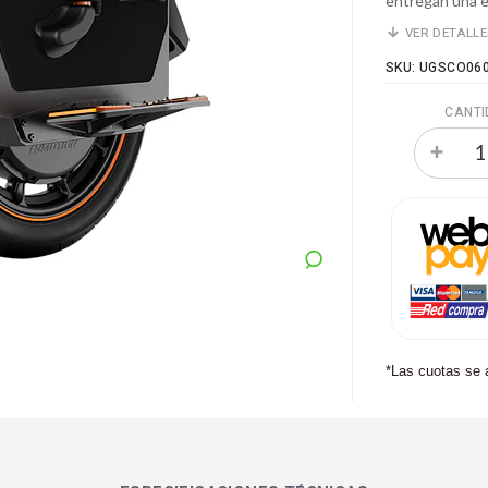
entregan una e
VER DETALL
SKU: UGSCO06
CANTI
*Las cuotas se 