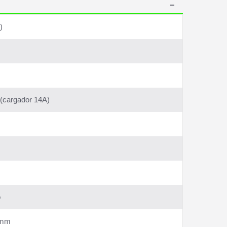
)
 (cargador 14A)
o
0 mm