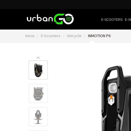
E-SCOOTERS
E-S
Inicio
E-Scooters
Unicycle
INMOTION P6
Video