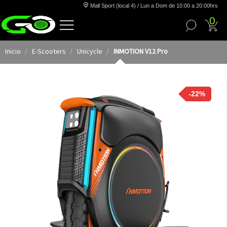
Mall Sport (local 4) / Lun a Dom de 10:00 a 20:00hrs
0
Inicio
E-Scooters
Unicycle
INMOTION V12 Pro
-22%