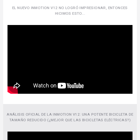
EL NUEVO INMOTION V12 NO LOGRÓ IMPRESIONAR, ENTONCES
HICIMOS ESTO...
ANÁLISIS OFICIAL DE LA INMOTION V12: UNA POTENTE BICICLETA DE
TAMAÑO REDUCIDO (¿MEJOR QUE LAS BICICLETAS ELÉCTRICAS?)