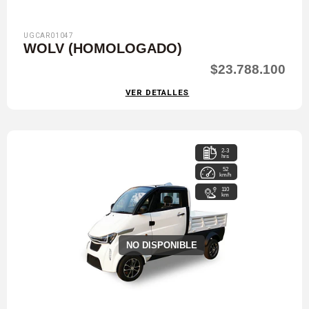
UGCAR01047
WOLV (HOMOLOGADO)
$23.788.100
VER DETALLES
2-3
hrs
52
km/h
110
km
NO DISPONIBLE