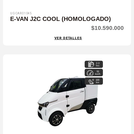
UGCAR01045
E-VAN J2C COOL (HOMOLOGADO)
$10.590.000
VER DETALLES
2-3
hrs
55
km/h
100
km