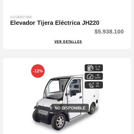
UGCAR01048
Elevador Tijera Eléctrica JH220
$5.938.100
VER DETALLES
6 - 8
hrs
-12%
45
km/h
65
km
NO DISPONIBLE