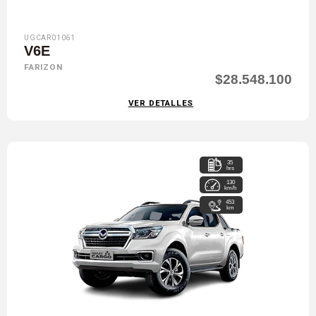
UGCAR01061
V6E
FARIZON
$28.548.100
VER DETALLES
35
hrs
130
km/h
453
km