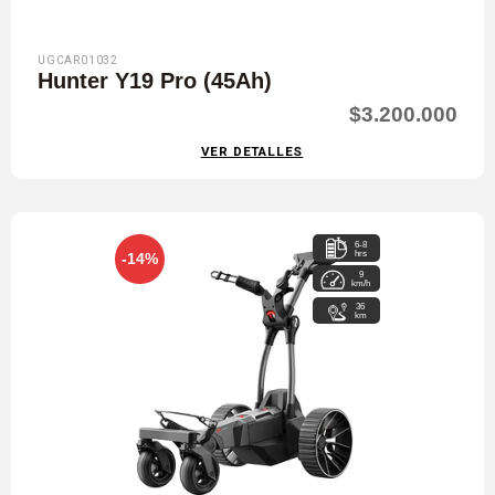
UGCAR01032
Hunter Y19 Pro (45Ah)
$3.200.000
VER DETALLES
6-8
hrs
-14%
9
km/h
36
km