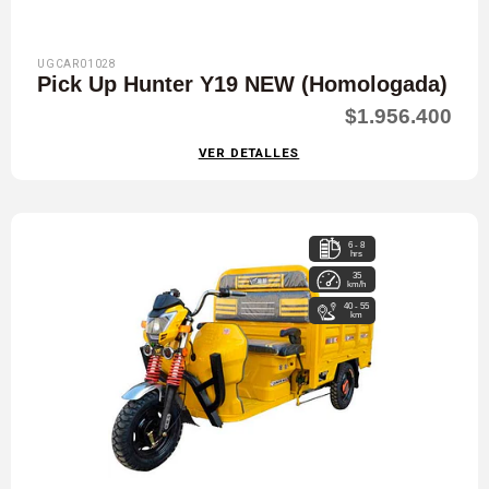
UGCAR01028
Pick Up Hunter Y19 NEW (Homologada)
$1.956.400
VER DETALLES
6 - 8
hrs
35
km/h
40 - 55
km