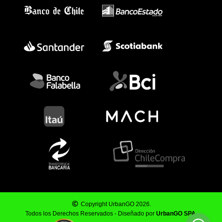
Copyright UrbanGO 2026.
Todos los Derechos Reservados - Diseñado por
UrbanGO SPA
.