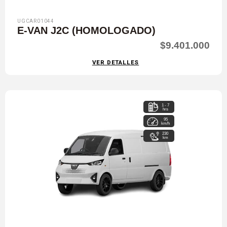
UGCAR01044
E-VAN J2C (HOMOLOGADO)
$9.401.000
VER DETALLES
1 - 7
hrs
95
km/h
230
km