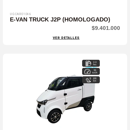
UGCAR01046
E-VAN TRUCK J2P (HOMOLOGADO)
$9.401.000
VER DETALLES
2-3
hrs
55
km/h
100
km