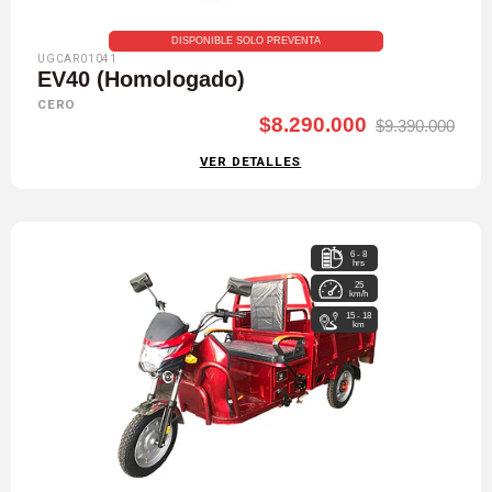
DISPONIBLE SOLO PREVENTA
UGCAR01041
EV40 (Homologado)
CERO
$8.290.000
$9.390.000
VER DETALLES
6 - 8
hrs
25
km/h
15 - 18
km