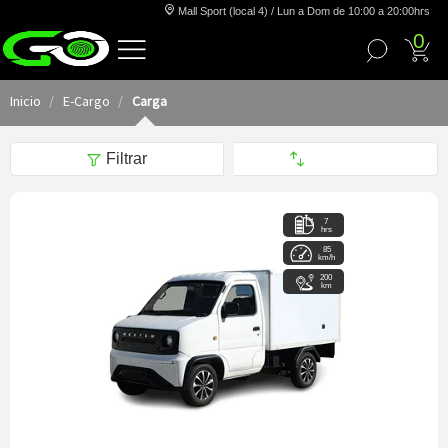
Mall Sport (local 4) / Lun a Dom de 10:00 a 20:00hrs
0
Inicio
E-Cargo
Carga
Filtrar
7
hrs
85
km/h
200
km