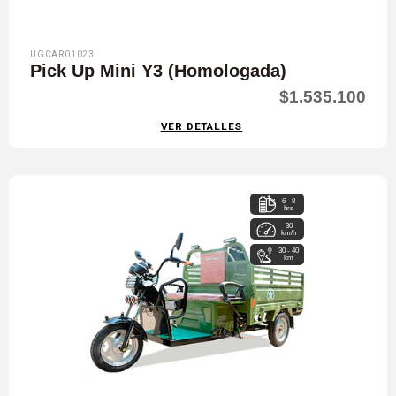
UGCAR01023
Pick Up Mini Y3 (Homologada)
$1.535.100
VER DETALLES
6 - 8
hrs
30
km/h
30 - 40
km