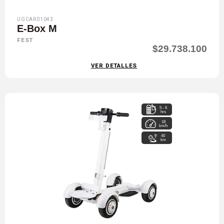
UGCAR01043
E-Box M
FEST
$29.738.100
VER DETALLES
5 - 6
hrs
18
km/h
40
km