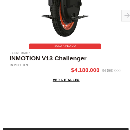
SOLO A PEDIDO
UGSCO06018
INMOTION V13 Challenger
INMOTION
$4.180.000
$4.860.000
VER DETALLES
SUSCRÍBETE AHORA
Recibe las mejores promociones, descuentos y novedades