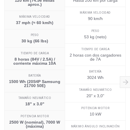
120 km (74.56 millas
Hasta 200 km por carga
aprox.)
MÁXIMA VELOCIDAD
MÁXIMA VELOCIDAD
90 km/h
37 mph (≈ 60 km/h)
PESO
PESO
53 kg (neto)
30 kg (66 lbs)
TIEMPO DE CARGA
TIEMPO DE CARGA
2 horas con dos cargadores
8 horas (84V / 2.5A) /
de 7A
corriente máxima 10A
BATERÍA
BATERÍA
3024 Wh
1500 Wh (20S4P Samsung
21700 50E)
TAMAÑO NEUMÁTICO
20" x 3,0"
TAMAÑO NEUMÁTICO
18" x 3.0"
POTENCIA MOTOR
10 kW
POTENCIA MOTOR
2500 W (nominal), 7000 W
(máxima)
MÁXIMO ÁNGULO INCLINACIÓN