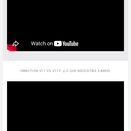
INMOTION V11 VS V11Y: ¡LO QUE NECESITAS SABER!