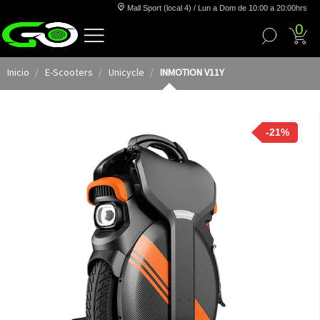
Mall Sport (local 4) / Lun a Dom de 10:00 a 20:00hrs
0
Inicio
E-Scooters
Unicycle
INMOTION V11Y
-21%