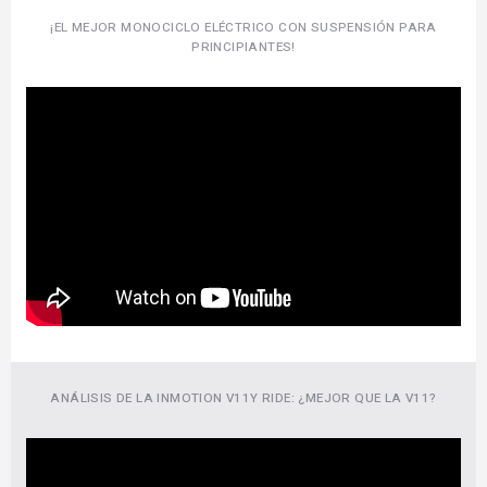
¡EL MEJOR MONOCICLO ELÉCTRICO CON SUSPENSIÓN PARA
PRINCIPIANTES!
ANÁLISIS DE LA INMOTION V11Y RIDE: ¿MEJOR QUE LA V11?