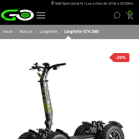
Mall Sport (local 4) / Lun a Dom de 10:00 a 20:00hrs
0
Inicio
Marcas
Langfeite
Langfeite GT4 2WD
-20%