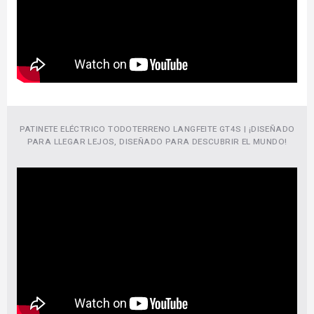
PATINETE ELÉCTRICO TODOTERRENO LANGFEITE GT4S | ¡DISEÑADO
PARA LLEGAR LEJOS, DISEÑADO PARA DESCUBRIR EL MUNDO!