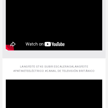
LANGFEITE GT4S SUBIR ESCALERAS#LANGFEITE
#PATINETEELÉCTRICO #CANAL DE TELEVISIÓN BRITÁNICO