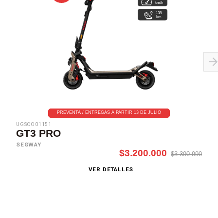
km/h
138
km
PREVENTA / ENTREGAS A PARTIR 13 DE JULIO
UGSCO01151
GT3 PRO
SEGWAY
$3.200.000
$3.390.990
VER DETALLES