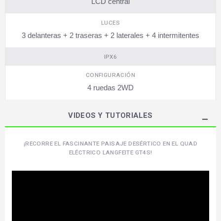
LCD central
LUCES
3 delanteras + 2 traseras + 2 laterales + 4 intermitentes
IPX6
CONFIGURACIÓN
4 ruedas 2WD
VIDEOS Y TUTORIALES
¡RECORRE EL FASCINANTE PAISAJE DESÉRTICO EN EL QUAD
ELÉCTRICO LANGFEITE GT4S!