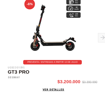
8.5
hrs
-6%
80
km/h
138
km
PREVENTA / ENTREGAS A PARTIR 13 DE JULIO
UGSCO01095
GT3 PRO
SEGWAY
$3.200.000
$3.390.990
VER DETALLES