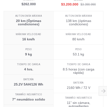
$262.000
$3.200.000
$3.390.990
AUTONOMÍA MÁXIMA
AUTONOMÍA MÁXIMA
20 km (Óptimas
138 km (óptimas
condiciones)
condiciones)
MÁXIMA VELOCIDAD
MÁXIMA VELOCIDAD
16 km/h
80 km/h
PESO
PESO
9 kg
53.1 kg
TIEMPO DE CARGA
TIEMPO DE CARGA
4 hrs.
8.5 horas (con carga
rápida)
BATERÍA
BATERÍA
25.2V 5AH/126 Wh
2160 Wh / 72 V
TAMAÑO NEUMÁTICO
TAMAÑO NEUMÁTICO
7" neumático solido
11” sin cámara,
autosellantes