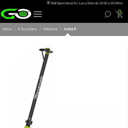
Mall Sport (local 4) / Lun a Dom de 10:00 a 20:00hrs
0
Inicio
E-Scooters
Urbanos
Icona II