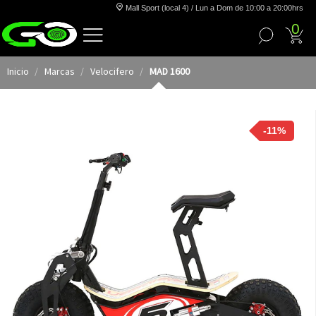
Mall Sport (local 4) / Lun a Dom de 10:00 a 20:00hrs
0
Inicio
Marcas
Velocifero
MAD 1600
-11%