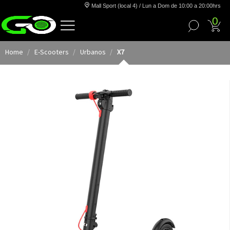
Mall Sport (local 4) / Lun a Dom de 10:00 a 20:00hrs
0
Home
E-Scooters
Urbanos
X7