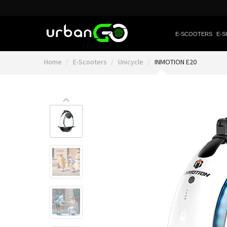
E-SCOOTERS
E-S
Home
E-Scooters
Unicycle
INMOTION E20
Video