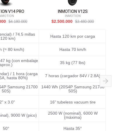
ION V14 PRO
INMOTION V12S
INMO
INMOTION
INMOTION
.000
$2.500.000
$1.99
$4.180.000
$3.480.000
ncial) / 74.5 millas
Hasta 120 km por carga
155 km (9
~120 km)
 (≈ 80 km/h)
Hasta 70 km/h
37.3 
/ 47 kg (con embalaje
35 kg (77 lbs)
31.5
aprox.)
ndar) / 1 hora (carga
7 horas (cargador 84V / 2.8A)
16A, hasta 80%)
S4P Samsung 21700
1440 Wh (20S4P Samsung 21700
1750 Wh 
50S)
50S)
2" x 3.0"
16" tubeless vacuum tire
16
2500 W (nominal), 6000 W
2800 W 
nal), 9000 W (pico)
(máxima)
50°
Hasta 35°