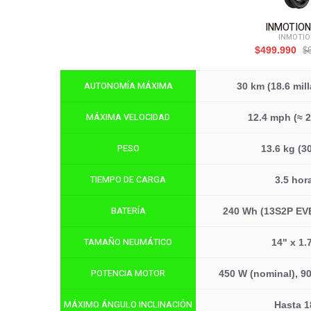
INMOTION
INMOTI
$499.990
$
AUTONOMÍA MÁXIMA
30 km (18.6 mill
MÁXIMA VELOCIDAD
12.4 mph (≈ 
PESO
13.6 kg (30
TIEMPO DE CARGA
3.5 hor
BATERÍA
240 Wh (13S2P EVE
TAMAÑO NEUMÁTICO
14" x 1.
POTENCIA MOTOR
450 W (nominal), 9
MÁXIMO ÁNGULO INCLINACIÓN
Hasta 1