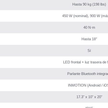
Hasta 90 kg (198 lbs)
450 W (nominal), 900 W (má
40 N·m
Hasta 18°
Sí
LED frontal + luz trasera de 
Parlante Bluetooth integr
INMOTION (Android / iO
17.3" x 10" x 20"