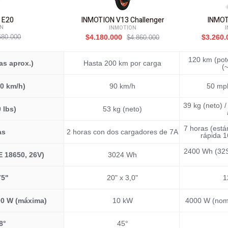
 E20
INMOTION V13 Challenger
INMOT
ON
INMOTION
680.000
$4.180.000
$3.260
$4.860.000
120 km (pote
as aprox.)
Hasta 200 km por carga
(
20 km/h)
90 km/h
50 mph
39 kg (neto) 
 lbs)
53 kg (neto)
7 horas (está
as
2 horas con dos cargadores de 7A
rápida 
2400 Wh (32
 18650, 26V)
3024 Wh
75"
20" x 3,0"
1
00 W (máxima)
10 kW
4000 W (nomi
8°
45°