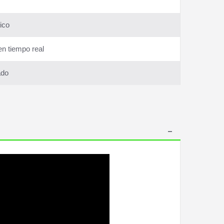
ico
en tiempo real
ado