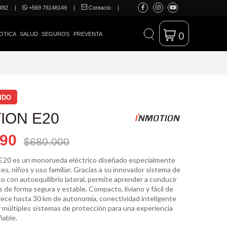
492
|
+569 76148149
|
Contacto
|
0
OTICA
SALUD
SEGUROS
PREVENTA
IDO
ION E20
990
$680.000
20 es un monorueda eléctrico diseñado especialmente
tes, niños y uso familiar. Gracias a su innovador sistema de
 con autoequilibrio lateral, permite aprender a conducir
 de forma segura y estable. Compacto, liviano y fácil de
frece hasta 30 km de autonomía, conectividad inteligente
 múltiples sistemas de protección para una experiencia
iable.