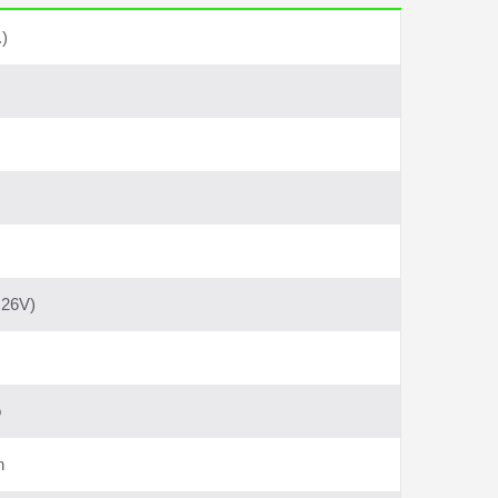
.)
 26V)
o
n