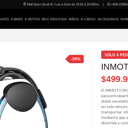
Mall Sport (local 4) / Lun a Dom de 10:00 a 20:00hrs
|
+569 23966
KATES
E-BIKES
E-MOTOS
MOV. REDUCIDA
NIÑOS
E-CARGO
ACCESORIOS
ROB
SÓLO A PED
-26%
INMOT
$499.
El INMOTION E
para principian
doble neumático
en solo minutos
transportar, o
mediante app y
divertida y conf