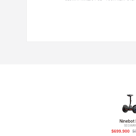
Ninebot
SEGWA
$699.900
$