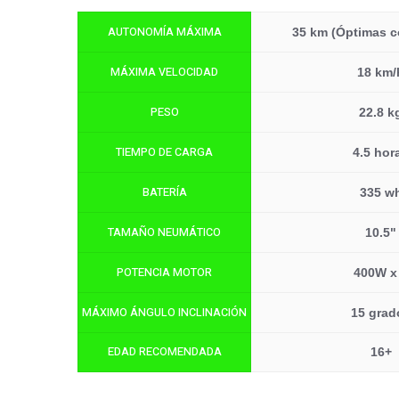
AUTONOMÍA MÁXIMA
35 km (Óptimas c
MÁXIMA VELOCIDAD
18 km/
PESO
22.8 k
TIEMPO DE CARGA
4.5 hor
BATERÍA
335 w
TAMAÑO NEUMÁTICO
10.5"
POTENCIA MOTOR
400W x
MÁXIMO ÁNGULO INCLINACIÓN
15 grad
EDAD RECOMENDADA
16+