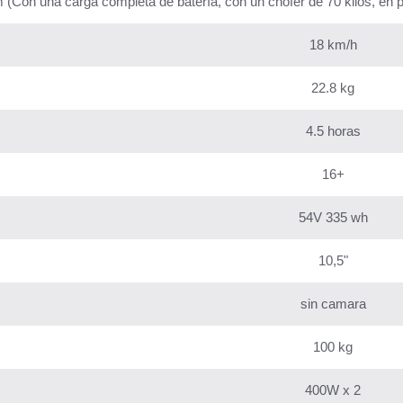
 (Con una carga completa de batería, con un chofer de 70 kilos, en p
18 km/h
22.8 kg
4.5 horas
16+
54V 335 wh
10,5"
sin camara
100 kg
400W x 2