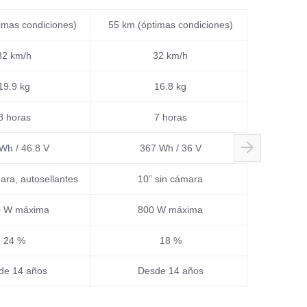
imas condiciones)
55 km (óptimas condiciones)
25 km (Óp
32 km/h
32 km/h
19.9 kg
16.8 kg
8 horas
7 horas
46,8 V, 597
Wh / 46.8 V
367 Wh / 36 V
ara, autosellantes
10” sin cámara
0 W máxima
800 W máxima
300 W nomi
24 %
18 %
de 14 años
Desde 14 años