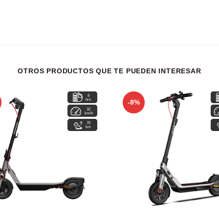
OTROS PRODUCTOS QUE TE PUEDEN INTERESAR
8
hrs
-8%
32
km/h
70
km