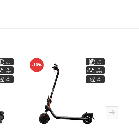
7
7.5
hrs
hrs
-10%
-7%
32
25
km/h
km/h
55
25
km
km