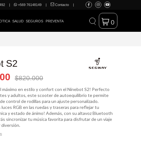
492
|
+569 76148149
|
Contacto
|
0
OTICA
SALUD
SEGUROS
PREVENTA
t S2
900
$820.000
l máximo en estilo y confort con el Ninebot S2! Perfecto
tes y adultos, este scooter de autoequilibrio te permite
a de control de rodillas para un ajuste personalizado.
s luces RGB en las ruedas y traseras para reflejar tu
nica y estado de ánimo! Además, con su altavoz Bluetooth
ás sincronizar tu música favorita para disfrutar de un viaje
 diversión.
ES