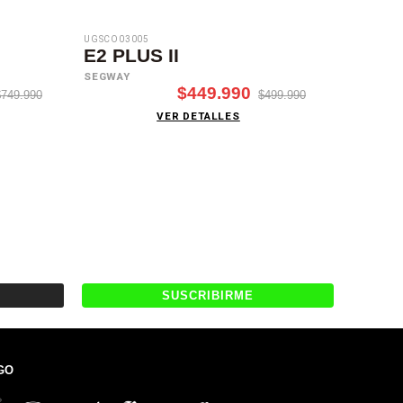
UGSCO03005
UGSCO030
E2 PLUS II
C2 Lit
SEGWAY
SEGWAY
$449.990
$749.990
$499.990
VER DETALLES
GO