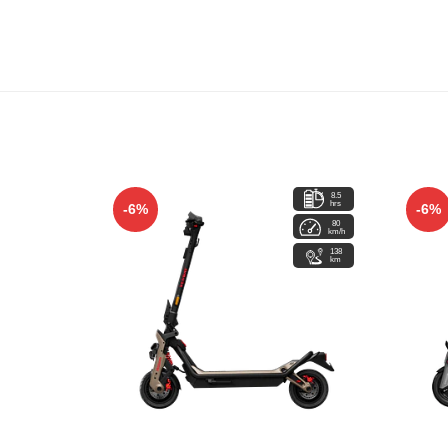
8.5
hrs
-6%
-6%
80
km/h
138
km