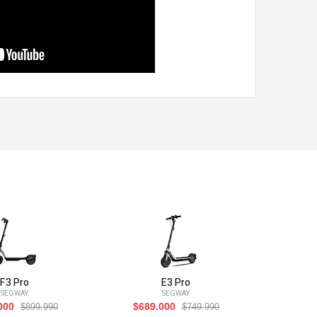
F3 Pro
E3 Pro
SEGWAY
SEGWAY
000
$689.000
$449
$899.990
$749.990