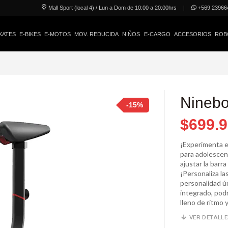
Mall Sport (local 4) / Lun a Dom de 10:00 a 20:00hrs
|
+569 23966
KATES
E-BIKES
E-MOTOS
MOV. REDUCIDA
NIÑOS
E-CARGO
ACCESORIOS
ROB
Ninebo
-15%
$699.
¡Experimenta e
para adolescen
ajustar la barr
¡Personaliza la
personalidad ú
integrado, podr
lleno de ritmo y
VER DETALL