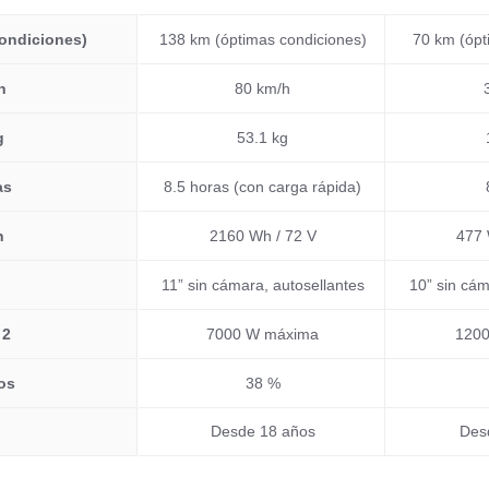
ondiciones)
138 km (óptimas condiciones)
70 km (ópt
h
80 km/h
g
53.1 kg
as
8.5 horas (con carga rápida)
h
2160 Wh / 72 V
477 
11” sin cámara, autosellantes
10” sin cám
 2
7000 W máxima
120
os
38 %
Desde 18 años
Des