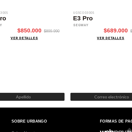
3005
UGSCO03005
ro
E3 Pro
Y
SEGWAY
$850.000
$689.000
$899.990
VER DETALLES
VER DETALLES
SUSCRÍBETE AHORA
Recibe las mejores promociones, descuentos y novedades
SOBRE URBANGO
FORMAS DE PA