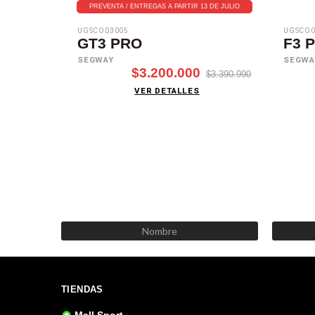
PREVENTA / ENTREGAS A PARTIR 13 DE JULIO
UGSCO03005
UGSCO0
GT3 PRO
F3 P
SEGWAY
SEGWA
$3.200.000
$3.390.990
VER DETALLES
TIENDAS
Mall Sport