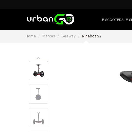
E-SCOOTERS
E-S
Home
Marcas
Segway
Ninebot S2
Video