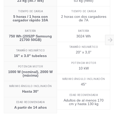
23 kg (50.7 lbs)
53 kg (neto)
TIEMPO DE CARGA
TIEMPO DE CARGA
5 horas / 1 hora con
2 horas con dos cargadores
cargador rápido 10A
de 7A
BATERÍA
BATERÍA
750 Wh (20S2P Samsung
3024 Wh
21700 50GB)
TAMAÑO NEUMÁTICO
TAMAÑO NEUMÁTICO
20" x 3,0"
16" x 3.0" tubeless
POTENCIA MOTOR
POTENCIA MOTOR
10 kW
1000 W (nominal), 2000 W
(máxima)
MÁXIMO ÁNGULO INCLINACIÓN
45°
MÁXIMO ÁNGULO INCLINACIÓN
Hasta 30°
EDAD RECOMENDADA
Adultos de al menos 170
EDAD RECOMENDADA
cm y hasta 130 kg
A partir de 14 años