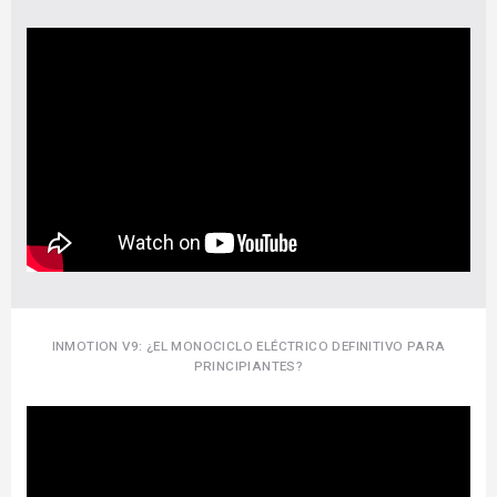
INMOTION V9: ¿EL MONOCICLO ELÉCTRICO DEFINITIVO PARA
PRINCIPIANTES?