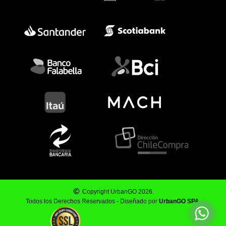
Copyright UrbanGO 2026.
Todos los Derechos Reservados - Diseñado por
UrbanGO SPA
.