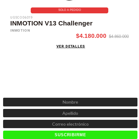
SOLO A PEDIDO
UGSCO06019
INMOTION V13 Challenger
INMOTION
$4.180.000
$4.860.000
VER DETALLES
SUSCRÍBETE AHORA
Recibe las mejores promociones, descuentos y novedades