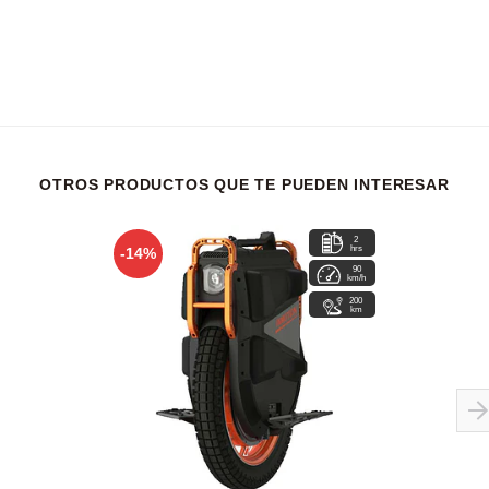
OTROS PRODUCTOS QUE TE PUEDEN INTERESAR
2
hrs
-14%
90
km/h
200
km