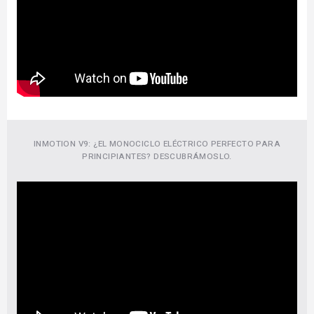
INMOTION V9: ¿EL MONOCICLO ELÉCTRICO PERFECTO PARA
PRINCIPIANTES? DESCUBRÁMOSLO.