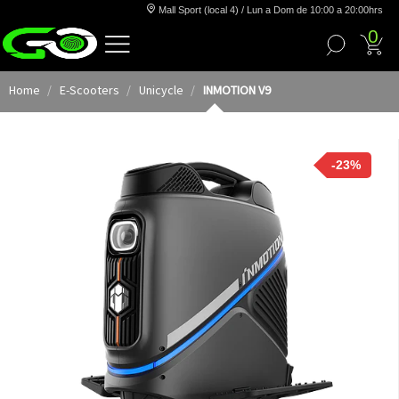
Mall Sport (local 4) / Lun a Dom de 10:00 a 20:00hrs
0
Home
E-Scooters
Unicycle
INMOTION V9
-23%