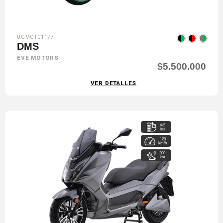
UGMOT01177
DMS
EVE MOTORS
$5.500.000
VER DETALLES
4-5
hrs
120
km/h
200
km