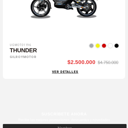
UGMOT01196
THUNDER
GILROYMOTOR
$2.500.000
$4.750.000
VER DETALLES
SUSCRÍBETE AHORA
Recibe las mejores promociones, descuentos y novedades