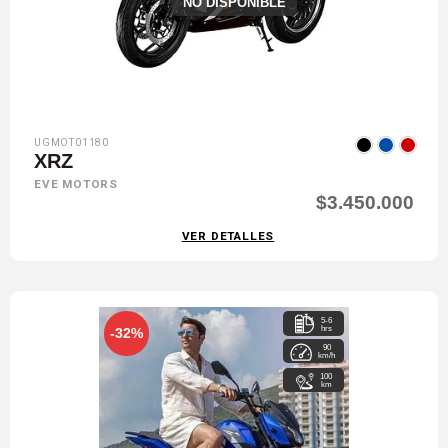
NO DISPONIBLE
UGMOT01180
XRZ
EVE MOTORS
$3.450.000
VER DETALLES
5-6
hrs
-32%
90
km/h
100
km