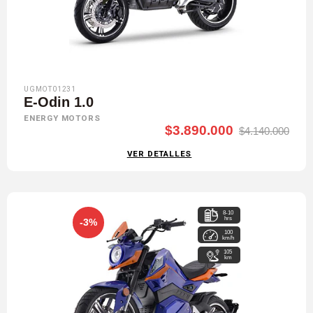
UGMOT01231
E-Odin 1.0
ENERGY MOTORS
$3.890.000
$4.140.000
VER DETALLES
8-10
hrs
-3%
100
km/h
105
km