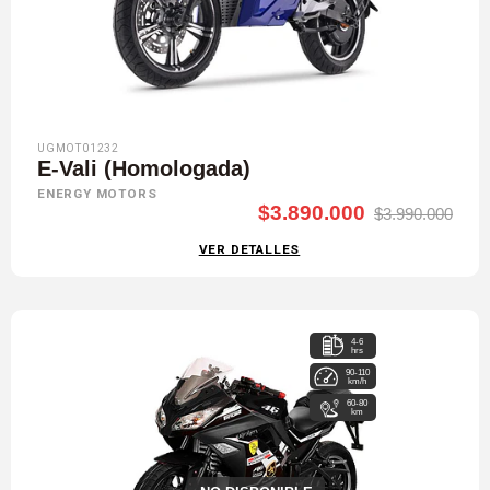
UGMOT01232
E-Vali (Homologada)
ENERGY MOTORS
$3.890.000
$3.990.000
VER DETALLES
4-6
hrs
90-110
km/h
60-80
km