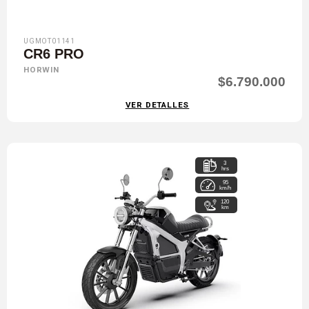
UGMOT01141
CR6 PRO
HORWIN
$6.790.000
VER DETALLES
3
hrs
95
km/h
120
km