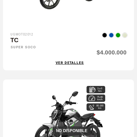
UGMOT02012
TC
SUPER SOCO
$4.000.000
VER DETALLES
3 a 6
hrs
75-80
km/h
80-160
km
NO DISPONIBLE