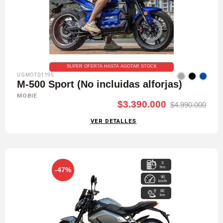
SUPER OFERTA HASTA AGOTAR STOCK
UGMOT01195
M-500 Sport (No incluidas alforjas)
MOBIE
$3.390.000
$4.990.000
VER DETALLES
X
hrs
-47%
90
km/h
80
km