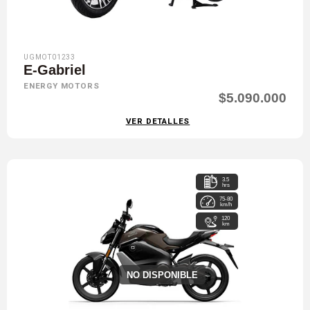
UGMOT01233
E-Gabriel
ENERGY MOTORS
$5.090.000
VER DETALLES
3.5
hrs
75-80
km/h
120
km
NO DISPONIBLE