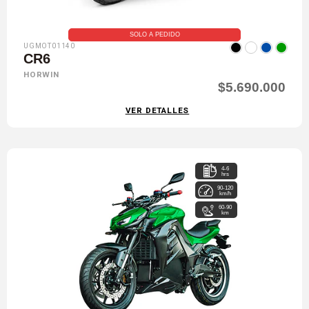
SOLO A PEDIDO
UGMOT01140
CR6
HORWIN
$5.690.000
VER DETALLES
4-6
hrs
90-120
km/h
60-90
km