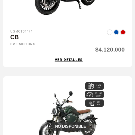
UGMOT01174
CB
EVE MOTORS
$4.120.000
VER DETALLES
3 a 6
hrs
75 - 80
km/h
80
km
NO DISPONIBLE