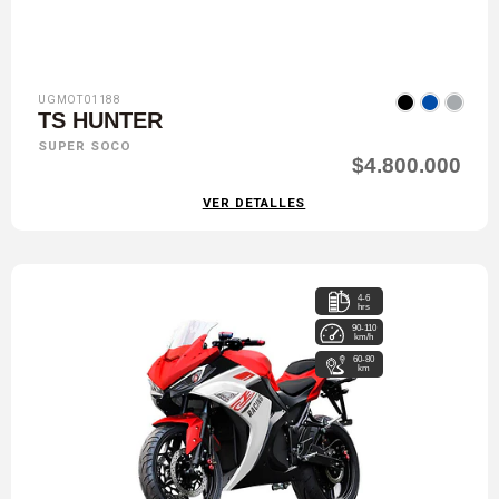
UGMOT01188
TS HUNTER
SUPER SOCO
$4.800.000
VER DETALLES
4-6
hrs
90-110
km/h
60-80
km