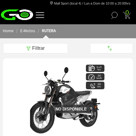
Mall Sport (local 4) / Lun a Dom de 10:00 a 20:00hrs
0
Home
E-Motos
RUTERA
Filtrar
4 a 5
hrs
110
km/h
110
km
NO DISPONIBLE