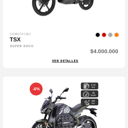
UGMOT01042
TSX
SUPER SOCO
$4.000.000
VER DETALLES
8-10
hrs
-6%
90
km/h
105
km