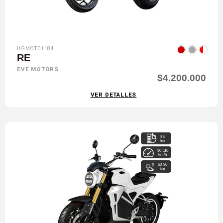
UGMOT01184
RE
EVE MOTORS
$4.200.000
VER DETALLES
4-6
hrs
90-110
km/h
60-80
km