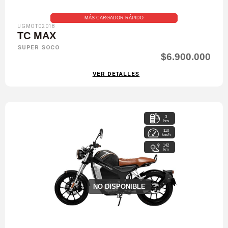
MÁS CARGADOR RÁPIDO
UGMOT02018
TC MAX
SUPER SOCO
$6.900.000
VER DETALLES
3
hrs
110
km/h
142
km
NO DISPONIBLE