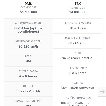
DMS
TSX
EVE MOTORS
SUPER SOCO
$5.500.000
$4.000.000
AUTONOMÍA MÁXIMA
AUTONOMÍA MÁXIMA
60-90 km (óptima
70 a 80 km
condiciones)
MÁXIMA VELOCIDAD
MÁXIMA VELOCIDAD
60 - 65 km/h
90-120 km/h
PESO
PESO
84 kg (con 1 batería)
N/A
TIEMPO CARGA
TIEMPO CARGA
3 a 6 horas
4 a 6 horas
BATERÍA
BATERÍA
60V - 30Ah (extraible)
Litio 72V 80Ah
TAMAÑO NEUMÁTICO
TAMAÑO NEUMÁTICO
Tubular F 90/80 - 17" - T