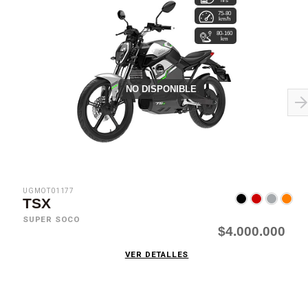
75-80
km/h
80-160
km
NO DISPONIBLE
UGMOT01177
TSX
SUPER SOCO
$4.000.000
VER DETALLES