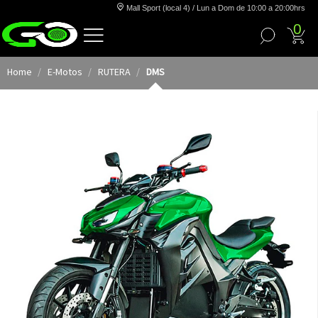
Mall Sport (local 4) / Lun a Dom de 10:00 a 20:00hrs
0
Home
E-Motos
RUTERA
DMS