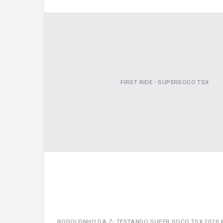
FIRST RIDE - SUPERSOCO TSX
RODOLFINHO DA Z- TESTANDO SUPER SOCO TSX 2020 