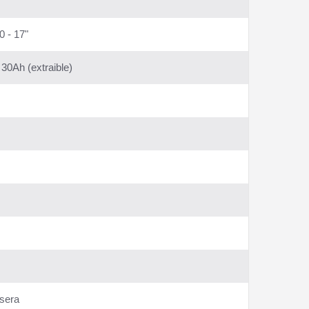
0 - 17"
 30Ah (extraible)
asera