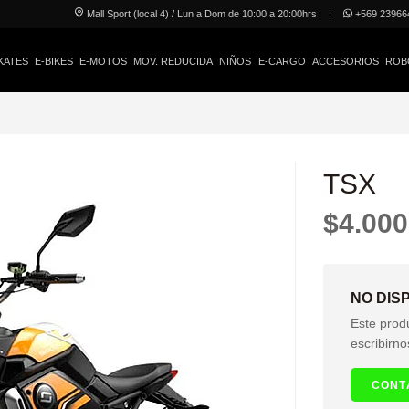
Mall Sport (local 4) / Lun a Dom de 10:00 a 20:00hrs
|
+569 23966
KATES
E-BIKES
E-MOTOS
MOV. REDUCIDA
NIÑOS
E-CARGO
ACCESORIOS
ROB
TSX
$4.000
NO DIS
Este prod
escribirno
CONT