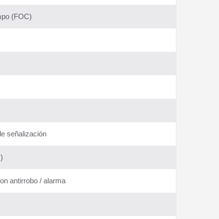
ampo (FOC)
de señalización
)
n antirrobo / alarma