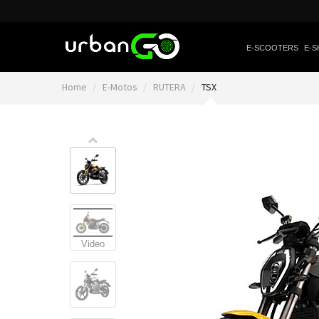
E-SCOOTERS
E-S
Home
E-Motos
RUTERA
TSX
Video