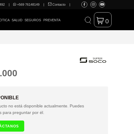
492
|
+569 76148149
|
Contacto
|
0
OTICA
SALUD
SEGUROS
PREVENTA
.000
PONIBLE
ucto no está disponible actualmente. Puedes
s para preguntar por él.
ÁCTANOS