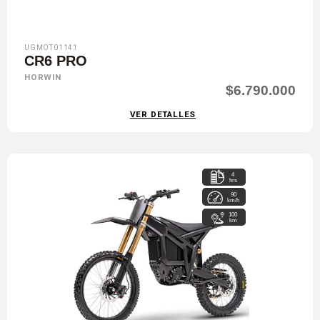
UGMOT01141
CR6 PRO
HORWIN
$6.790.000
VER DETALLES
4
hrs
90
km/h
100
km