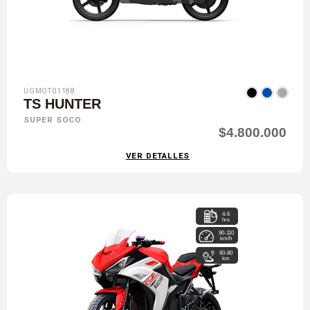
UGMOT01188
TS HUNTER
SUPER SOCO
$4.800.000
VER DETALLES
4-6
hrs
90-110
km/h
60-80
km