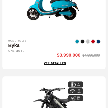
UGMOT02036
Byka
ONE MOTO
$3.990.000
$4.990.000
VER DETALLES
4
hrs
80
km/h
100
km