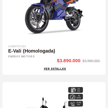
UGMOT01232
E-Vali (Homologada)
ENERGY MOTORS
$3.890.000
$3.990.000
VER DETALLES
XX
hrs
70
km/h
75-85
km