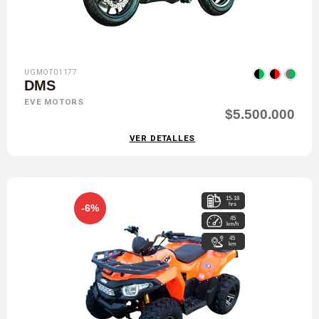
UGMOT01177
DMS
EVE MOTORS
$5.500.000
VER DETALLES
15-18
hrs
-6%
45
km/h
45
km