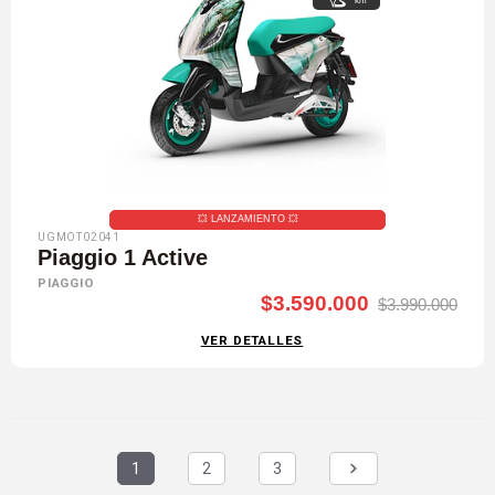
km
💥​ LANZAMIENTO 💥​
UGMOT02041
Piaggio 1 Active
PIAGGIO
$3.590.000
$3.990.000
VER DETALLES
1
2
3