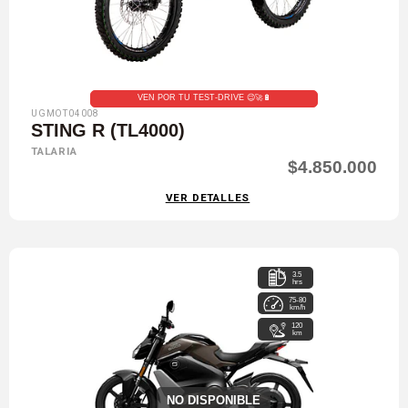
VEN POR TU TEST-DRIVE 😉🚀🔋
UGMOT04008
STING R (TL4000)
TALARIA
$4.850.000
VER DETALLES
3.5
hrs
75-80
km/h
120
km
NO DISPONIBLE