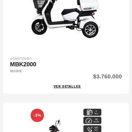
UGMOT05001
MBK2000
MOBIE
$3.760.000
VER DETALLES
4
hrs
-3%
95
km/h
100
km