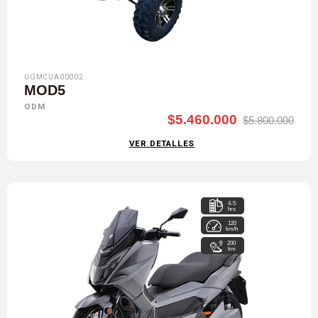
UGMCUA00002
MOD5
ODM
$5.460.000
$5.800.000
VER DETALLES
4-5
hrs
120
km/h
200
km