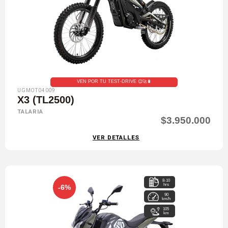
VEN POR TU TEST-DRIVE 😉🚀🔋
UGMOT04009
X3 (TL2500)
TALARIA
$3.950.000
VER DETALLES
8-10
hrs
-6%
90
km/h
105
km