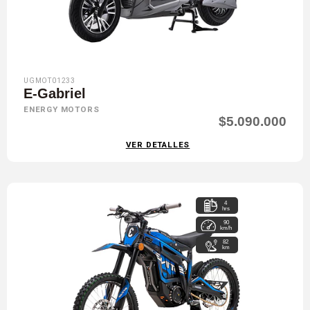
UGMOT01233
E-Gabriel
ENERGY MOTORS
$5.090.000
VER DETALLES
4
hrs
90
km/h
82
km