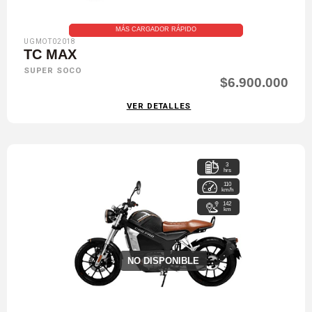
MÁS CARGADOR RÁPIDO
UGMOT02018
TC MAX
SUPER SOCO
$6.900.000
VER DETALLES
3
hrs
110
km/h
142
km
NO DISPONIBLE