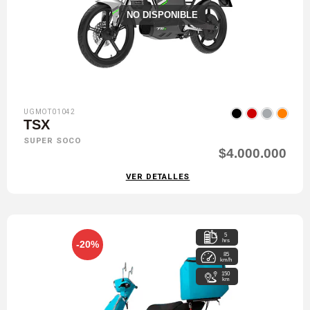
NO DISPONIBLE
UGMOT01042
TSX
SUPER SOCO
$4.000.000
VER DETALLES
5
hrs
-20%
85
km/h
150
km