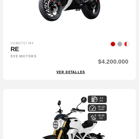
UGMOT01184
RE
EVE MOTORS
$4.200.000
VER DETALLES
4-6
hrs
90-110
km/h
60-80
km