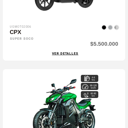
UGMOT02006
CPX
SUPER SOCO
$5.500.000
VER DETALLES
4-6
hrs
90-120
km/h
60-90
km