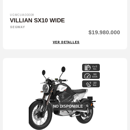
UGMCUA00008
VILLIAN SX10 WIDE
SEGWAY
$19.980.000
VER DETALLES
4 a 5
hrs
110
km/h
110
km
NO DISPONIBLE