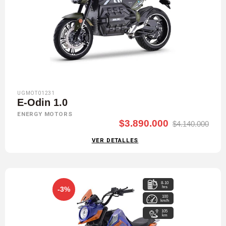
UGMOT01231
E-Odin 1.0
ENERGY MOTORS
$3.890.000
$4.140.000
VER DETALLES
8-10
hrs
-3%
100
km/h
105
km