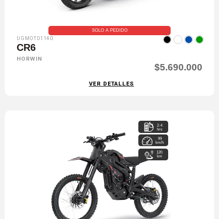
SOLO A PEDIDO
UGMOT01140
CR6
HORWIN
$5.690.000
VER DETALLES
2-4
hrs
99
km/h
120
km