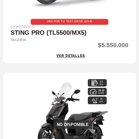
VEN POR TU TEST-DRIVE 😉🚀🔋
UGMOT04010
STING PRO (TL5500/MX5)
TALARIA
$5.550.000
VER DETALLES
3.5
hrs
88-98
km/h
70
km
NO DISPONIBLE