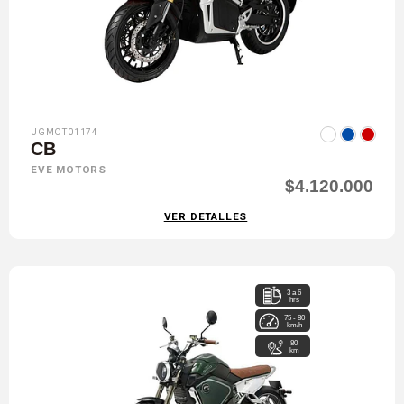
UGMOT01174
CB
EVE MOTORS
$4.120.000
VER DETALLES
3 a 6
hrs
75 - 80
km/h
80
km