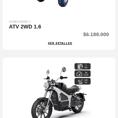
UGMCUA00011
ATV 2WD 1.6
$6.188.000
VER DETALLES
3
hrs
95
km/h
120
km