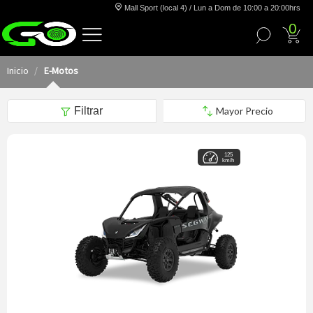
Mall Sport (local 4) / Lun a Dom de 10:00 a 20:00hrs
0
Inicio
E-Motos
Filtrar
125
km/h