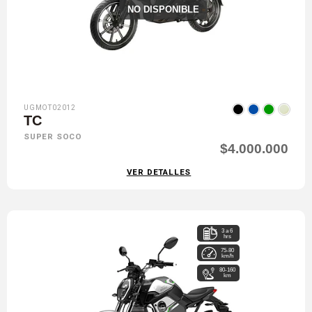
NO DISPONIBLE
UGMOT02012
TC
SUPER SOCO
$4.000.000
VER DETALLES
3 a 6
hrs
75-80
km/h
80-160
km