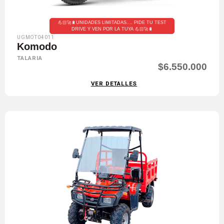
💪🏻🚀🔋UNIDADES LIMITADAS.... PIDE TU TEST
DRIVE Y VEN POR LA TUYA 💪🏻🚀🔋
UGMOT04011
Komodo
TALARIA
$6.550.000
VER DETALLES