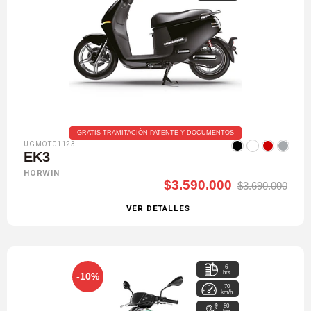
GRATIS TRAMITACIÓN PATENTE Y DOCUMENTOS
UGMOT01123
EK3
HORWIN
$3.590.000
$3.690.000
VER DETALLES
6
hrs
-10%
70
km/h
80