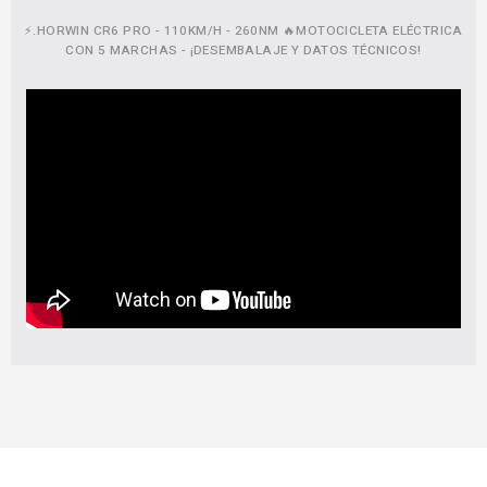
⚡.HORWIN CR6 PRO - 110KM/H - 260NM 🔥MOTOCICLETA ELÉCTRICA
CON 5 MARCHAS - ¡DESEMBALAJE Y DATOS TÉCNICOS!