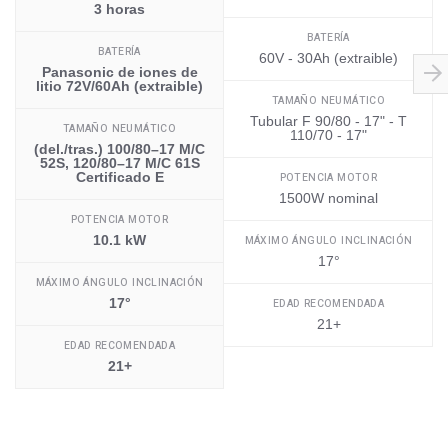
3 horas
BATERÍA
BATERÍA
60V - 30Ah (extraible)
Panasonic de iones de
litio 72V/60Ah (extraible)
TAMAÑO NEUMÁTICO
Tubular F 90/80 - 17" - T
TAMAÑO NEUMÁTICO
110/70 - 17"
(del./tras.) 100/80–17 M/C
52S, 120/80–17 M/C 61S
Certificado E
POTENCIA MOTOR
1500W nominal
POTENCIA MOTOR
10.1 kW
MÁXIMO ÁNGULO INCLINACIÓN
17°
MÁXIMO ÁNGULO INCLINACIÓN
17°
EDAD RECOMENDADA
21+
EDAD RECOMENDADA
21+