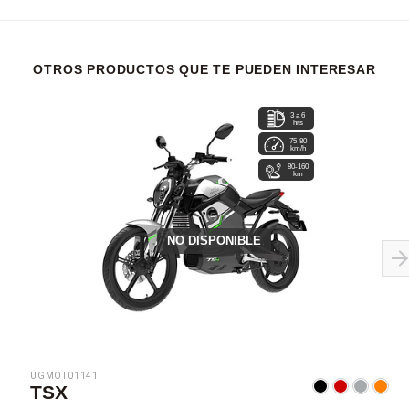
OTROS PRODUCTOS QUE TE PUEDEN INTERESAR
3 a 6
hrs
75-80
km/h
80-160
km
NO DISPONIBLE
UGMOT01141
TSX