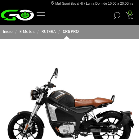
Mall Sport (local 4) / Lun a Dom de 10:00 a 20:00hrs
0
Inicio
E-Motos
RUTERA
CR6 PRO