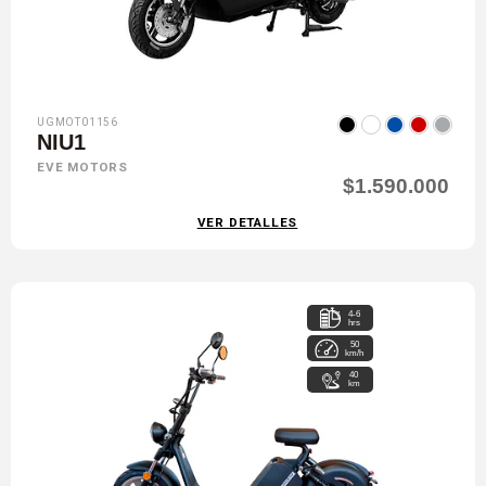
UGMOT01156
NIU1
EVE MOTORS
$1.590.000
VER DETALLES
4-6
hrs
50
km/h
40
km