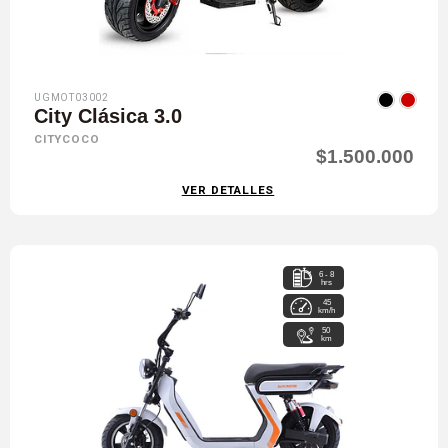
UGMOT03002
City Clásica 3.0
CITYCOCO
$1.500.000
VER DETALLES
6 - 8
hrs
45
km/h
50
km