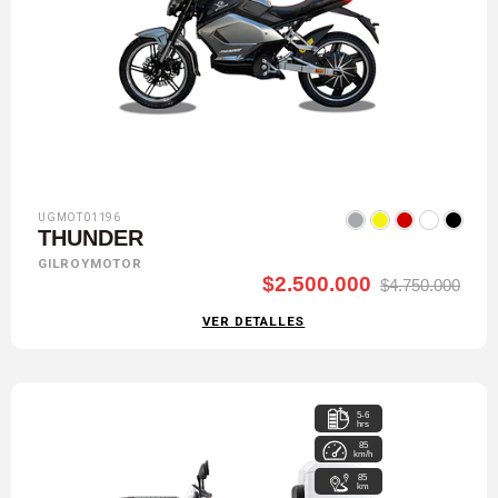
UGMOT01196
THUNDER
GILROYMOTOR
$2.500.000
$4.750.000
VER DETALLES
5-6
hrs
85
km/h
85
km