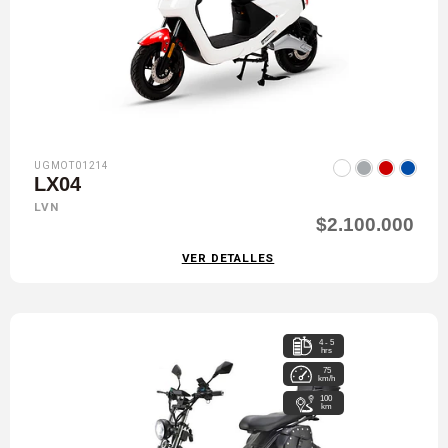
UGMOT01214
LX04
LVN
$2.100.000
VER DETALLES
4 - 5
hrs
75
km/h
100
km