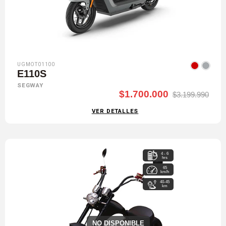
UGMOT01100
E110S
SEGWAY
$1.700.000
$3.199.990
VER DETALLES
4 - 6
hrs
65
km/h
40-45
km
NO DISPONIBLE