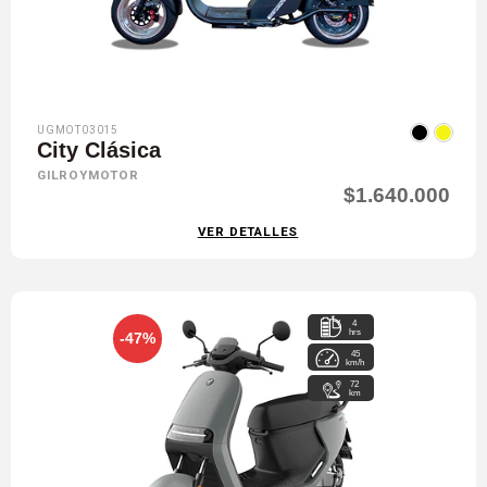
UGMOT03015
City Clásica
GILROYMOTOR
$1.640.000
VER DETALLES
4
hrs
-47%
45
km/h
72
km