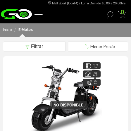
Mall Sport (local 4) / Lun a Dom de 10:00 a 20:00hrs
0
Inicio
E-Motos
Filtrar
4 - 6
hrs
50
km/h
45
km
NO DISPONIBLE