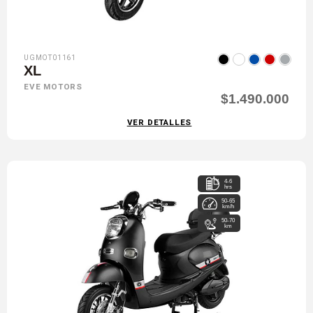
UGMOT01161
XL
EVE MOTORS
$1.490.000
VER DETALLES
4-6
hrs
50-65
km/h
50-70
km