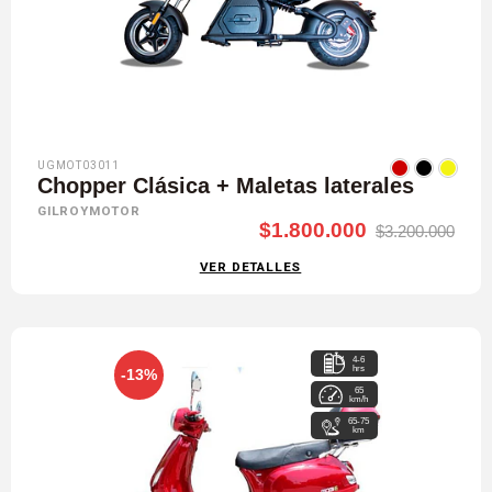
UGMOT03011
Chopper Clásica + Maletas laterales
GILROYMOTOR
$1.800.000
$3.200.000
VER DETALLES
4-6
hrs
-13%
65
km/h
65-75
km