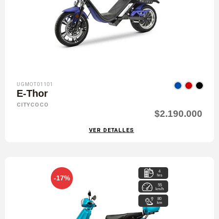
UGMOT01101
E-Thor
CITYCOCO
$2.190.000
VER DETALLES
4
hrs
-17%
55
km/h
80
km