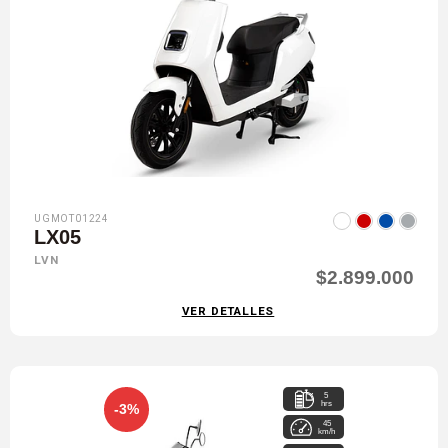
UGMOT01224
LX05
LVN
$2.899.000
VER DETALLES
5
hrs
-3%
45
km/h