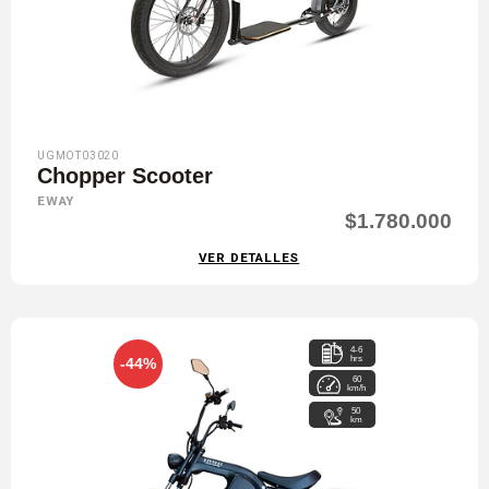
UGMOT03020
Chopper Scooter
EWAY
$1.780.000
VER DETALLES
4-6
hrs
-44%
60
km/h
50
km