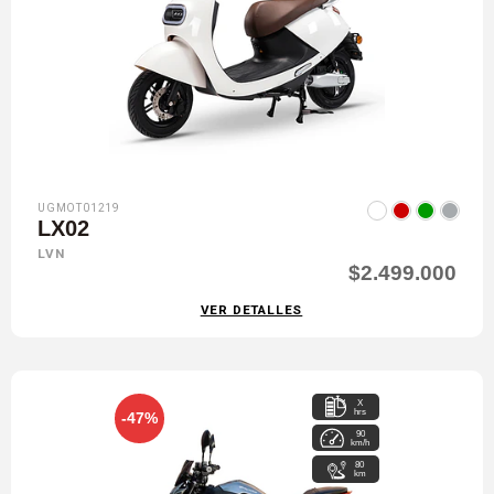
UGMOT01219
LX02
LVN
$2.499.000
VER DETALLES
X
hrs
-47%
90
km/h
80
km