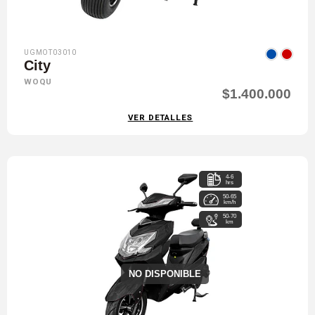
UGMOT03010
City
WOQU
$1.400.000
VER DETALLES
4-6
hrs
50-65
km/h
50-70
km
NO DISPONIBLE