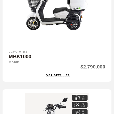
UGMOT01153
MBK1000
MOBIE
$2.790.000
VER DETALLES
3
hrs
45
km/h
90
km