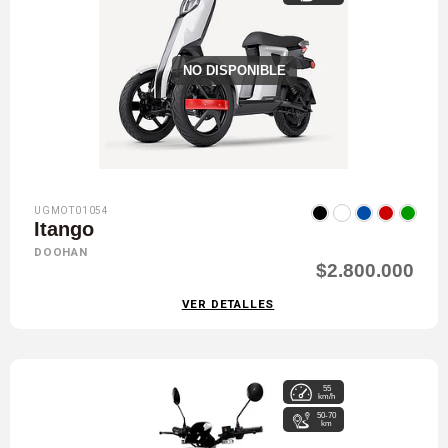
NO DISPONIBLE
UGMOT01054
Itango
DOOHAN
$2.800.000
VER DETALLES
55
km/h
50-70
km