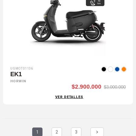
70
km
UGMOT01136
EK1
HORWIN
$2.900.000
$3.000.000
VER DETALLES
1
2
3