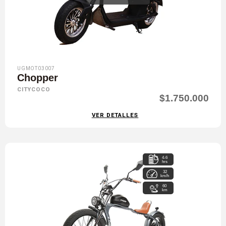
UGMOT03007
Chopper
CITYCOCO
$1.750.000
VER DETALLES
4-6
hrs
32
km/h
60
km