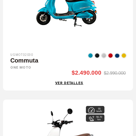
UGMOT02030
Commuta
ONE MOTO
$2.490.000
$2.990.000
VER DETALLES
55
km/h
50-70
km