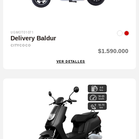
UGMOT01071
Delivery Baldur
CITYCOCO
$1.590.000
VER DETALLES
4-6
hrs
50-65
km/h
50-70
km