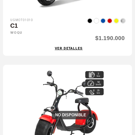
UGMOT01010
C1
WOQU
$1.190.000
VER DETALLES
3
hrs
50
km/h
35
km
NO DISPONIBLE