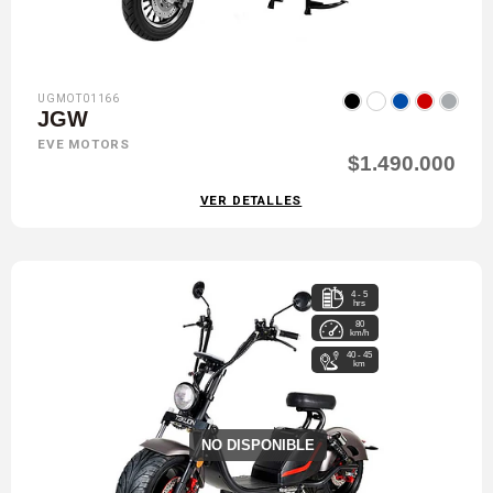
UGMOT01166
JGW
EVE MOTORS
$1.490.000
VER DETALLES
4 - 5
hrs
80
km/h
40 - 45
km
NO DISPONIBLE