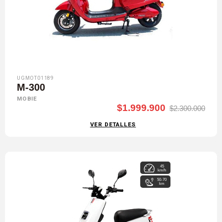
UGMOT01189
M-300
MOBIE
$1.999.900
$2.300.000
VER DETALLES
45
km/h
50-70
km