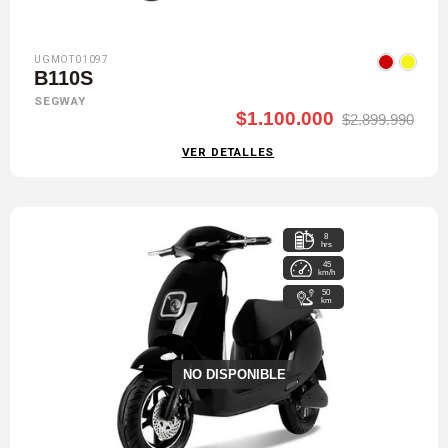
UGMOT01097
B110S
SEGWAY
$1.100.000
$2.899.990
VER DETALLES
8
hrs
45
km/h
50
km
NO DISPONIBLE