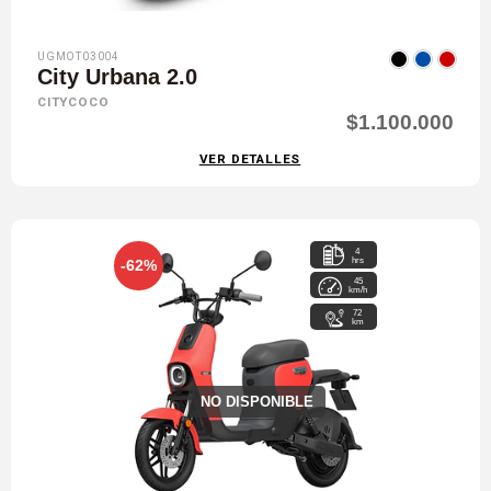
UGMOT03004
City Urbana 2.0
CITYCOCO
$1.100.000
VER DETALLES
4
hrs
-62%
45
km/h
72
km
NO DISPONIBLE