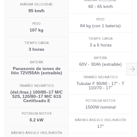
MÁXIMA VELOCIDAD
MÁXIMA VELOCIDAD
60 - 65 km/h
95 km/h
PESO
PESO
84 kg (con 1 batería)
107 kg
TIEMPO CARGA
TIEMPO CARGA
3 a 6 horas
3 horas
BATERÍA
BATERÍA
60V - 30Ah (extraible)
Panasonic de iones de
litio 72V/55Ah (extraible)
TAMAÑO NEUMÁTICO
Tubular F 90/80 - 17" - T
TAMAÑO NEUMÁTICO
110/70 - 17"
(del./tras.) 100/80–17 M/C
52S, 120/80–17 M/C 61S
Certificado E
POTENCIA MOTOR
1500W nominal
POTENCIA MOTOR
6.2 kW
MÁXIMO ÁNGULO INCLINACIÓN
17°
MÁXIMO ÁNGULO INCLINACIÓN