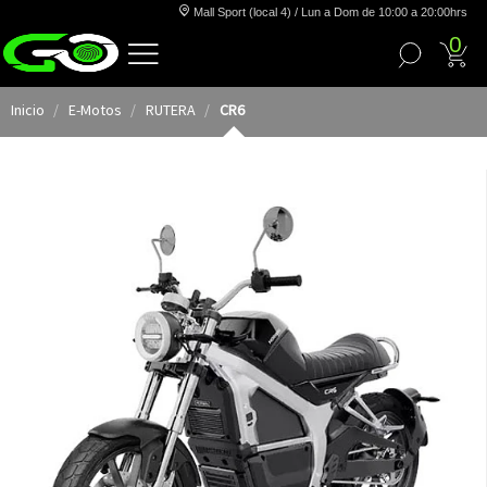
Mall Sport (local 4) / Lun a Dom de 10:00 a 20:00hrs
0
Inicio
E-Motos
RUTERA
CR6