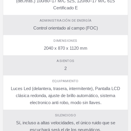
(del./tras.) 100/80–17 M/C 52S, 120/80–17 M/C 61S
Certificado E
ADMINISTRACIÓN DE ENERGÍA
Control orientado al campo (FOC)
DIMENSIONES
2040 x 870 x 1120 mm
ASIENTOS
2
EQUIPAMIENTO
Luces Led (delantera, trasera, intermitente), Pantalla LCD
clásica redonda, ajuste de brillo automático, sistema
electronico anti robo, modo sin llaves.
SILENCIOSO
Sí, incluso a altas velocidades, el único ruido que se
escuchará será el de los neumáticos.