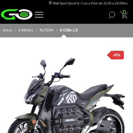
Mall Sport (local 4) / Lun a Dom de 10:00 a 20:00hrs
0
Inicio
E-Motos
RUTERA
E-Odin 1.0
-6%