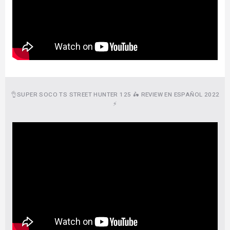
👌SUPER SOCO TS STREET HUNTER 125 🛵 REVIEW EN ESPAÑOL 2022
⚡️