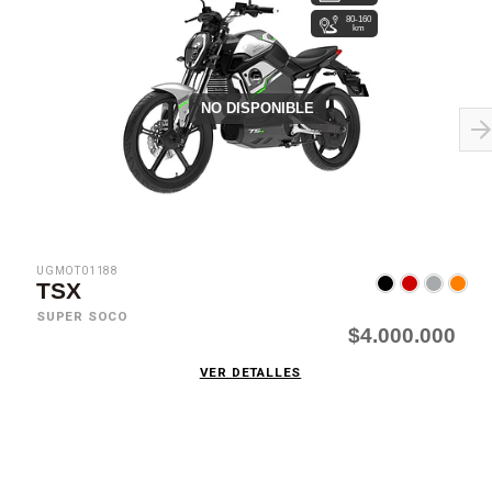
80-160
km
NO DISPONIBLE
UGMOT01188
TSX
SUPER SOCO
$4.000.000
VER DETALLES