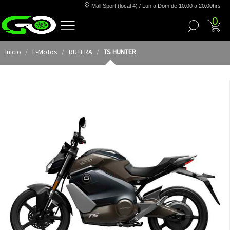
Mall Sport (local 4) / Lun a Dom de 10:00 a 20:00hrs
0
Inicio
E-Motos
RUTERA
TS HUNTER