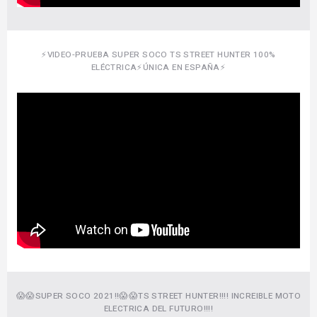
⚡️VIDEO-PRUEBA SUPER SOCO TS STREET HUNTER 100%
ELÉCTRICA⚡️ÚNICA EN ESPAÑA⚡️
😱😱SUPER SOCO 2021!!😱😱TS STREET HUNTER!!!! INCREIBLE MOTO
ELECTRICA DEL FUTURO!!!!