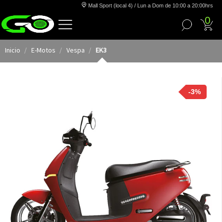
Mall Sport (local 4) / Lun a Dom de 10:00 a 20:00hrs
0
Inicio
E-Motos
Vespa
EK3
-3%