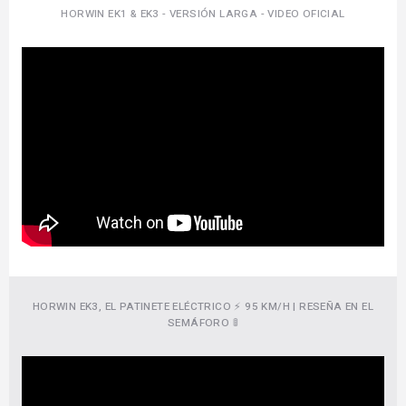
HORWIN EK1 & EK3 - VERSIÓN LARGA - VIDEO OFICIAL
HORWIN EK3, EL PATINETE ELÉCTRICO ⚡ 95 KM/H | RESEÑA EN EL
SEMÁFORO 🚦