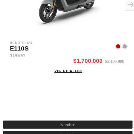
UGMOT01123
E110S
SEGWAY
$1.700.000
$3.199.990
VER DETALLES
SUSCRÍBETE AHORA
Recibe las mejores promociones, descuentos y novedades