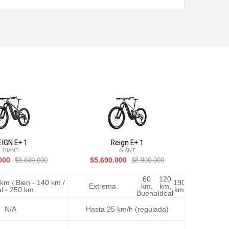
EIGN E+ 1
Reign E+ 1
GIANT
GIANT
.000
$5.690.000
$5.20
$8.849.000
$8.900.000
60
120
km / Bien - 140 km /
190
Extrema -70 
Extrema
km,
km,
al - 250 km
km
Id
Buena
Ideal
N/A
Hasta 25 km/h (regulada)
Hasta 2