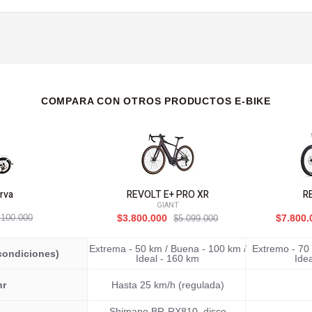
COMPARA CON OTROS PRODUCTOS E-BIKE
rva
REVOLT E+ PRO XR
R
GIANT
.100.000
$3.800.000
$7.800
$5.099.000
Extrema - 50 km / Buena - 100 km /
Extremo - 70 
condiciones)
Ideal - 160 km
Ide
hr
Hasta 25 km/h (regulada)
Shimano BR-RX810, disco