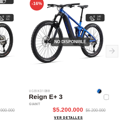
-16%
120
140
km
km
NO DISPONIBLE
UGBIK01088
UGBIK010
Reign E+ 3
TRAN
E+ EL
GIANT
$5.200.000
GIANT
.900.000
$6.200.000
VER DETALLES