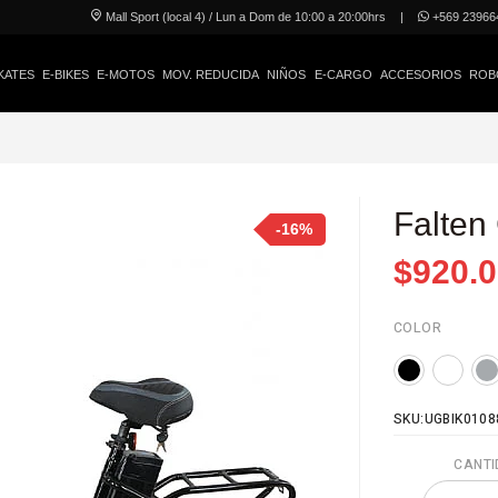
Mall Sport (local 4) / Lun a Dom de 10:00 a 20:00hrs
|
+569 23966
KATES
E-BIKES
E-MOTOS
MOV. REDUCIDA
NIÑOS
E-CARGO
ACCESORIOS
ROB
Falten
-16%
$920.
COLOR
SKU:UGBIK0108
CANTI