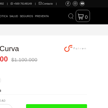
492
|
+569 76148149
|
Contacto
|
0
OTICA
SALUD
SEGUROS
PREVENTA
 Curva
000
$1.100.000
8
DAD