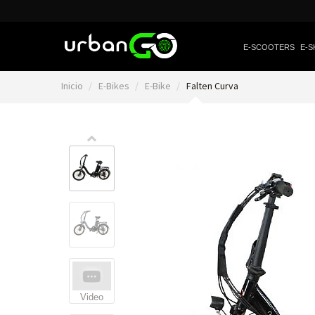
E-SCOOTERS
E-S
Inicio
E-Bikes
E-Bike
Falten Curva
Video