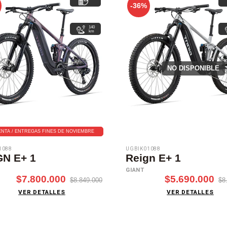
-36%
140
km
NO DISPONIBLE
NTA / ENTREGAS FINES DE NOVIEMBRE
1088
UGBIK01088
GN E+ 1
Reign E+ 1
GIANT
$7.800.000
$5.690.000
$8.849.000
$8
VER DETALLES
VER DETALLES