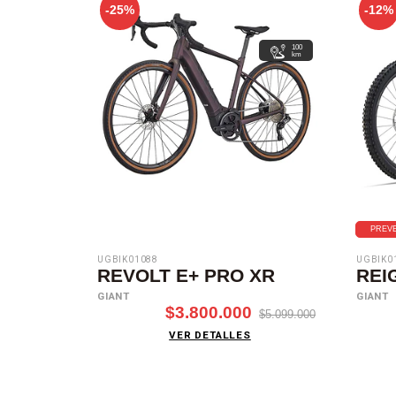
-25%
-12%
100
km
PREVE
UGBIK01088
UGBIK0
REVOLT E+ PRO XR
REI
GIANT
GIANT
$3.800.000
$5.099.000
VER DETALLES