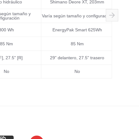
o hidráulico
Shimano Deore XT, 203mm
Shimano De
 según tamaño y
Varía según tamaño y configuración
Varía según 
figuración
800 Wh
EnergyPak Smart 625Wh
Energ
85 Nm
85 Nm
F], 27.5" [R]
29" delantero, 27.5" trasero
29" 
No
No