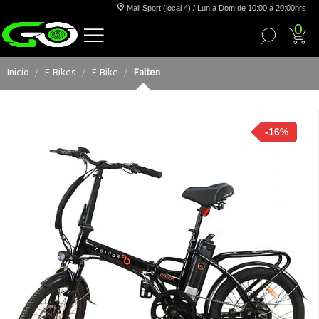
Mall Sport (local 4) / Lun a Dom de 10:00 a 20:00hrs
0
Inicio
E-Bikes
E-Bike
Falten
-16%