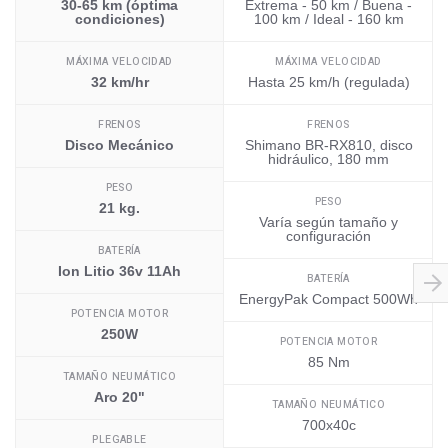
30-65 km (óptima
Extrema - 50 km / Buena -
condiciones)
100 km / Ideal - 160 km
MÁXIMA VELOCIDAD
MÁXIMA VELOCIDAD
32 km/hr
Hasta 25 km/h (regulada)
FRENOS
FRENOS
Disco Mecánico
Shimano BR-RX810, disco
hidráulico, 180 mm
PESO
PESO
21 kg.
Varía según tamaño y
configuración
BATERÍA
Ion Litio 36v 11Ah
BATERÍA
EnergyPak Compact 500Wh
POTENCIA MOTOR
250W
POTENCIA MOTOR
85 Nm
TAMAÑO NEUMÁTICO
Aro 20"
TAMAÑO NEUMÁTICO
700x40c
PLEGABLE